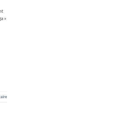
nt
ga »
aire