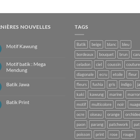
NIÈRES NOUVELLES
TAGS
Batik
beige
blanc
bleu
Motif Kawung
Aucun
bordeaux
bouquet
brun
can
commentaire
sur
Motif batik : Mega
celadon
ciel
coussin
couture
Motif
Kawung
Mendung
diagonale
ecru
etoile
fleur
Aucun
commentaire
Batik Jawa
fleurs
fushia
gris
indigo
j
sur
Motif
Aucun
batik
kaki
kawung
marine
marro
commentaire
:
sur
Mega
Batik Print
Batik
motif
multicolore
noir
nuag
Mendung
Jawa
Aucun
commentaire
ocre
oiseau
orange
orchide
sur
Batik
paon
parang
patchwork
pat
Print
poisson
print
rose
rouge