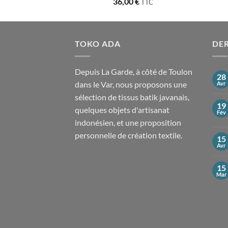
36,00
€
TTC
TOKO ADA
DER
Depuis La Garde, à côté de Toulon
28
dans le Var, nous proposons une
Avr
sélection de tissus batik javanais,
19
quelques objets d'artisanat
Fév
indonésien, et une proposition
personnelle de création textile.
15
Avr
15
Mar