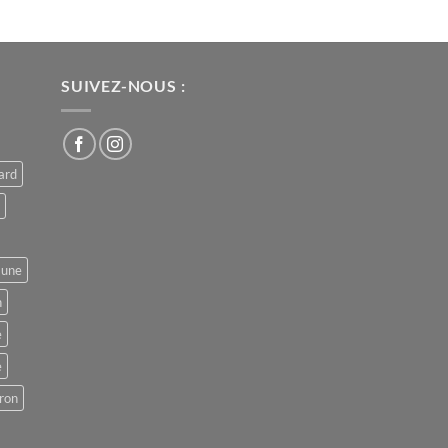
SUIVEZ-NOUS :
ard
aune
n
e
e
ron