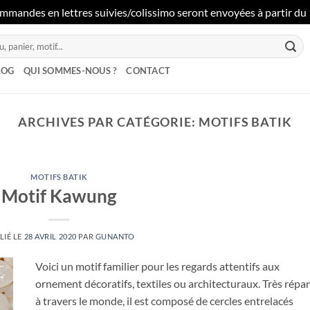
mmandes en lettres suivies/colissimo seront envoyées à partir du 1
LOG
QUI SOMMES-NOUS ?
CONTACT
ARCHIVES PAR CATÉGORIE:
MOTIFS BATIK
MOTIFS BATIK
Motif Kawung
LIÉ LE
28 AVRIL 2020
PAR
GUNANTO
Voici un motif familier pour les regards attentifs aux
ornement décoratifs, textiles ou architecturaux. Très rép
à travers le monde, il est composé de cercles entrelacés