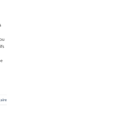
à
 ou
ifs
le
aire