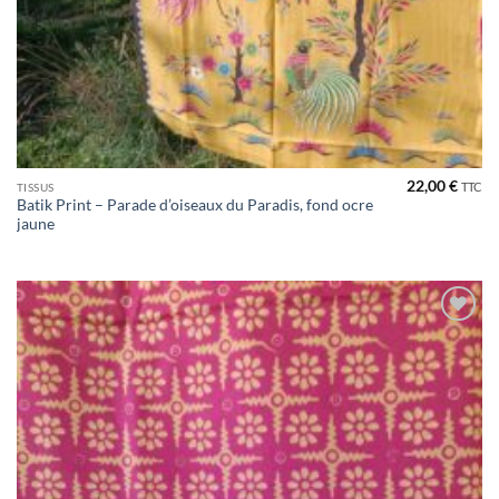
22,00
€
TTC
TISSUS
Batik Print – Parade d’oiseaux du Paradis, fond ocre
jaune
Ajouter
à la liste
de
souhaits