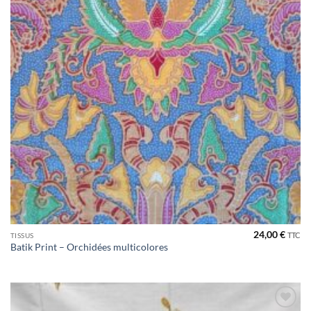
24,00
€
TTC
TISSUS
Batik Print – Orchidées multicolores