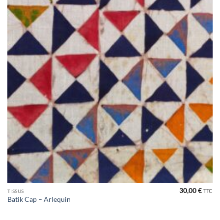
30,00
€
TTC
TISSUS
Batik Cap – Arlequin