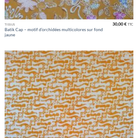
30,00
€
TTC
TISSUS
Batik Cap – motif d’orchidées multicolores sur fond
jaune
Ajouter
à la liste
de
souhaits