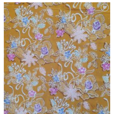
Ajouter
à la liste
de
souhaits