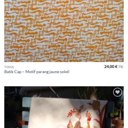
24,00
€
TTC
TISSUS
Batik Cap – Motif parang jaune soleil
Ajouter
à la liste
de
souhaits