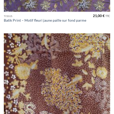
21,00
€
TTC
TISSUS
Batik Print – Motif fleuri jaune paille sur fond parme
Ajouter
à la liste
de
souhaits