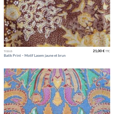
21,00
€
TTC
TISSUS
Batik Print – Motif Lasem jaune et brun
Ajouter
à la liste
de
souhaits