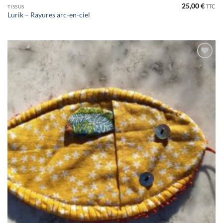
25,00
€
TTC
TISSUS
Lurik – Rayures arc-en-ciel
Ajouter
à la liste
de
souhaits