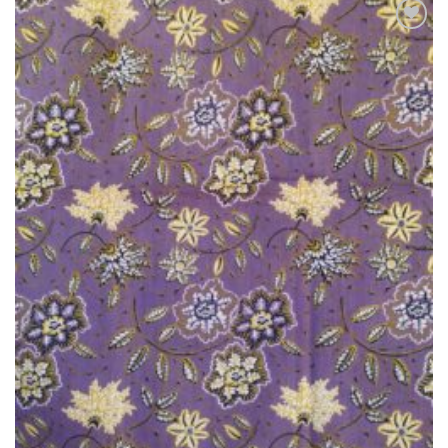
Ajouter
à la liste
de
souhaits