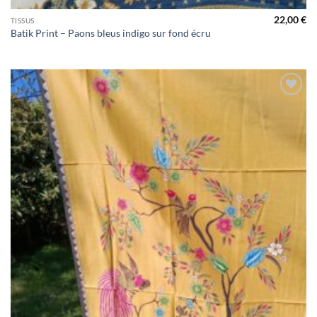
22,00
€
TISSUS
Batik Print – Paons bleus indigo sur fond écru
Ajouter
à la liste
de
souhaits