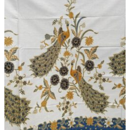
Ajouter
à la liste
de
souhaits