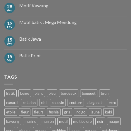
Motif Kawung
28
Avr
Aucun
commentaire
sur
Motif batik : Mega Mendung
19
Motif
Kawung
Fév
Aucun
commentaire
sur
Batik Jawa
15
Motif
batik
Avr
Aucun
:
commentaire
Mega
sur
Mendung
Batik Print
15
Batik
Jawa
Mar
Aucun
commentaire
sur
Batik
TAGS
Print
Batik
beige
blanc
bleu
bordeaux
bouquet
brun
canard
celadon
ciel
coussin
couture
diagonale
ecru
etoile
fleur
fleurs
fushia
gris
indigo
jaune
kaki
kawung
marine
marron
motif
multicolore
noir
nuage
ocre
oiseau
orange
orchidee
paon
parang
patchwork