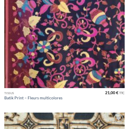
21,00
€
TTC
TISSUS
Batik Print – Fleurs multicolores
Ajouter