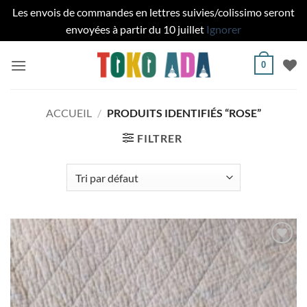
Les envois de commandes en lettres suivies/colissimo seront
envoyées à partir du 10 juillet
Ignorer
Passer
0
au
contenu
ACCUEIL
/
PRODUITS IDENTIFIÉS “ROSE”
FILTRER
Ajouter
à la liste
de
souhaits