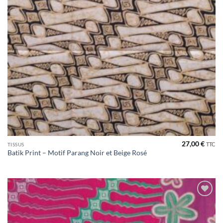
27,00
€
TTC
TISSUS
Batik Print – Motif Parang Noir et Beige Rosé
Ajouter
à la liste
de