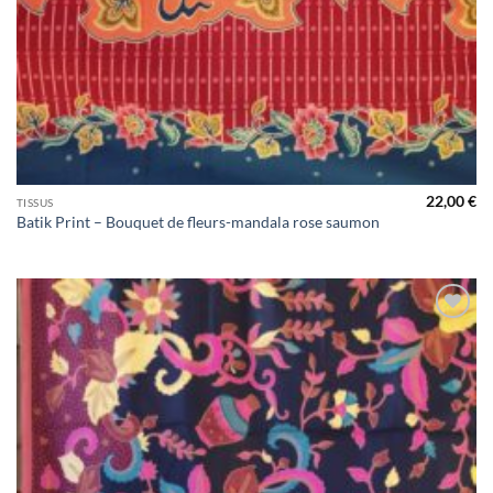
22,00
€
TISSUS
Batik Print – Bouquet de fleurs-mandala rose saumon
Ajouter
à la liste
de
souhaits