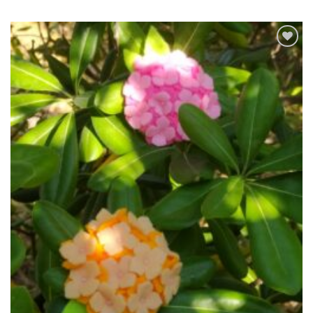
Ajouter
à la liste
de
souhaits