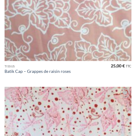
25,00
€
TTC
TISSUS
Batik Cap – Grappes de raisin roses
Ajouter
à la liste
de
souhaits