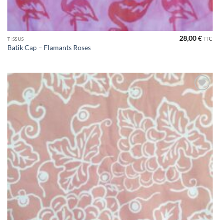
28,00
€
TTC
TISSUS
Batik Cap – Flamants Roses
Ajouter
à la liste
de
souhaits