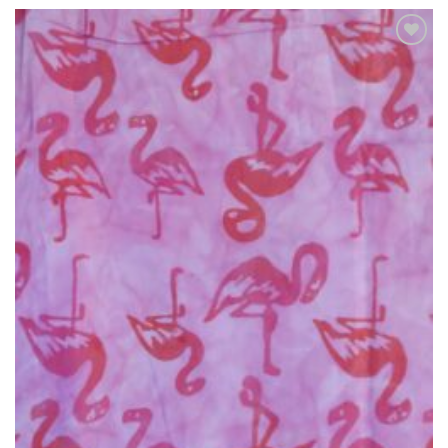
Ajouter
à la liste
de
souhaits