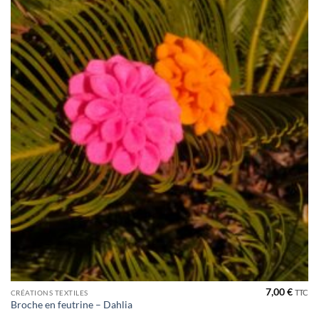
7,00
€
TTC
CRÉATIONS TEXTILES
Broche en feutrine – Dahlia