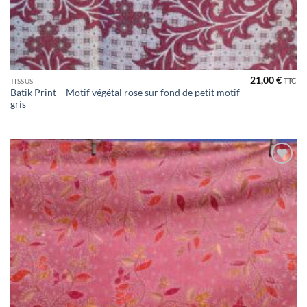
21,00
€
TTC
TISSUS
Batik Print – Motif végétal rose sur fond de petit motif
gris
Ajouter
à la liste
de
souhaits