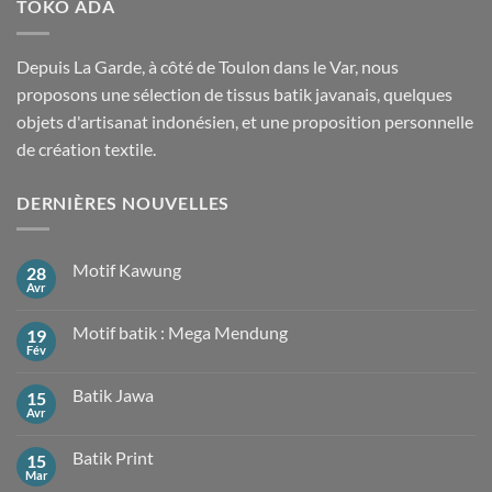
TOKO ADA
Depuis La Garde, à côté de Toulon dans le Var, nous
proposons une sélection de tissus batik javanais, quelques
objets d'artisanat indonésien, et une proposition personnelle
de création textile.
DERNIÈRES NOUVELLES
Motif Kawung
28
Avr
Aucun
commentaire
sur
Motif batik : Mega Mendung
19
Motif
Kawung
Fév
Aucun
commentaire
sur
Batik Jawa
15
Motif
batik
Avr
Aucun
:
commentaire
Mega
sur
Mendung
Batik Print
15
Batik
Jawa
Mar
Aucun