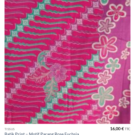
souhaits
16,00
€
TTC
TISSUS
Batik Print – Motif Parang Rose Fuchsia