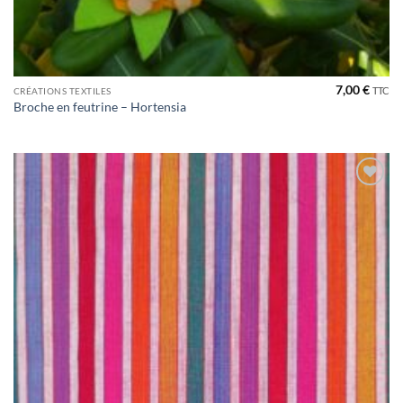
7,00
€
TTC
CRÉATIONS TEXTILES
Broche en feutrine – Hortensia
Ajouter
à la liste
de
souhaits