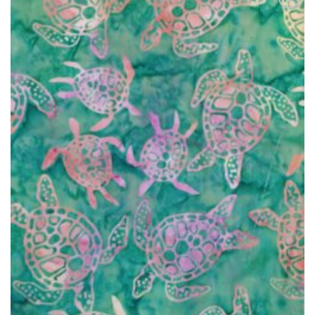
Ajouter
à la liste
de
souhaits