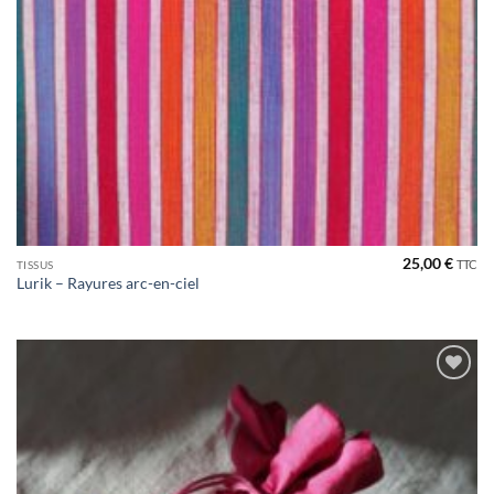
25,00
€
TTC
TISSUS
Lurik – Rayures arc-en-ciel
Ajouter
à la liste
de
souhaits