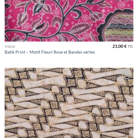
21,00
€
TTC
TISSUS
Batik Print – Motif Fleuri Rose et Bandes vertes
Ajouter
à la liste
de
souhaits