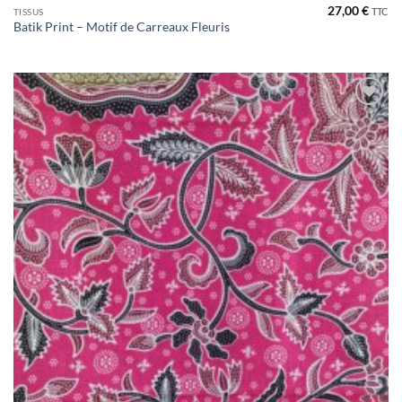
27,00
€
TTC
TISSUS
Batik Print – Motif de Carreaux Fleuris
Ajouter
à la liste
de
souhaits