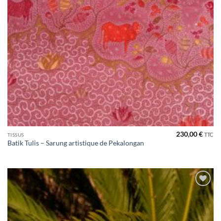
230,00
€
TTC
TISSUS
Batik Tulis – Sarung artistique de Pekalongan
Ajouter
à la liste
de
souhaits