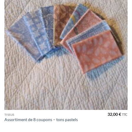
32,00
€
TTC
TISSUS
Assortiment de 8 coupons – tons pastels