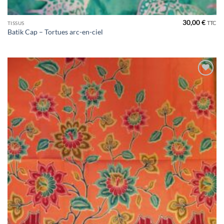
30,00
€
TTC
TISSUS
Batik Cap – Tortues arc-en-ciel
Ajouter
à la liste
de
souhaits