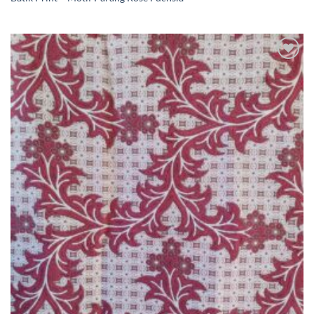
Ajouter
à la liste
de
souhaits