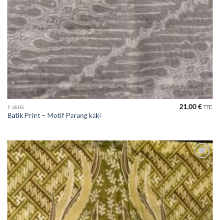
21,00
€
TTC
TISSUS
Batik Print – Motif Parang kaki
Ajouter
à la liste
de
souhaits