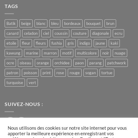
Batik
TAGS
Print
Batik
beige
blanc
bleu
bordeaux
bouquet
brun
canard
celadon
ciel
coussin
couture
diagonale
ecru
etoile
fleur
fleurs
fushia
gris
indigo
jaune
kaki
kawung
marine
marron
motif
multicolore
noir
nuage
ocre
oiseau
orange
orchidee
paon
parang
patchwork
patron
poisson
print
rose
rouge
sogan
tortue
turquoise
vert
SUIVEZ-NOUS :
Nous utilisons des cookies sur notre site internet pour vous
apporter la meilleure expérience en enregistrant vos