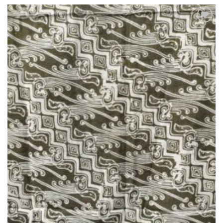
Ajouter
à la liste
de
souhaits