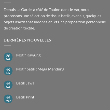
Depuis La Garde, à côté de Toulon dans le Var, nous
proposons une sélection de tissus batik javanais, quelques
objets d'artisanat indonésien, et une proposition personnelle
de création textile.
DERNIÈRES NOUVELLES
Motif Kawung
28
Avr
Aucun
commentaire
sur
Motif batik : Mega Mendung
19
Motif
Kawung
Fév
Aucun
commentaire
sur
Batik Jawa
15
Motif
batik
Avr
Aucun
:
commentaire
Mega
sur
Mendung
Batik Print
15
Batik
Jawa
Mar
Aucun
commentaire
sur