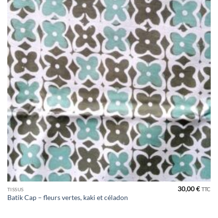
30,00
€
TTC
TISSUS
Batik Cap – fleurs vertes, kaki et céladon