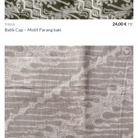
24,00
€
TTC
TISSUS
Batik Cap – Motif Parang kaki
Ajouter
à la liste
de
souhaits