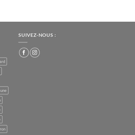
SUIVEZ-NOUS :
ard
aune
n
e
e
ron