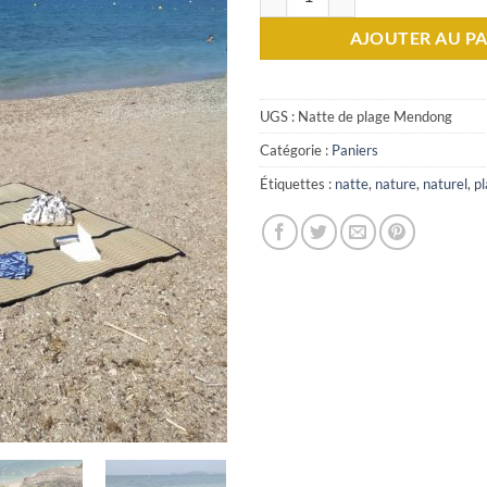
AJOUTER AU PA
UGS :
Natte de plage Mendong
Catégorie :
Paniers
Étiquettes :
natte
,
nature
,
naturel
,
p