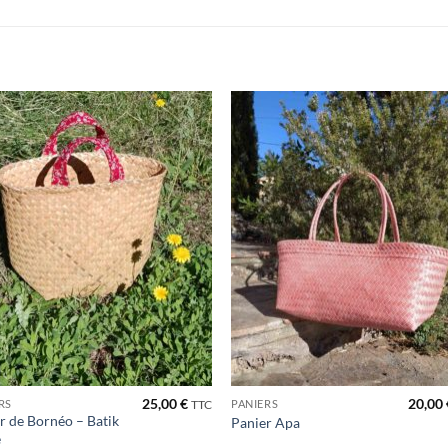
Ajouter
Ajou
à la liste
à la l
de
de
souhaits
souha
25,00
€
20,00
RS
PANIERS
TTC
r de Bornéo – Batik
Panier Apa
e