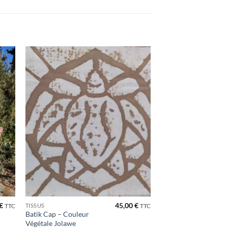
ter
Ajouter
iste
à la liste
de
its
souhaits
€
45,00
€
TISSUS
TTC
TTC
Batik Cap – Couleur
Végétale Jolawe