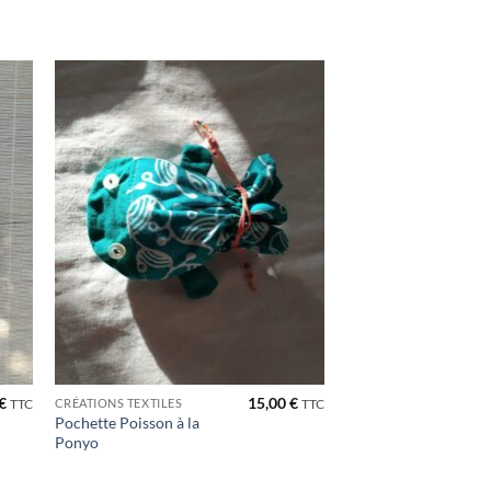
ter
Ajouter
iste
à la liste
de
its
souhaits
€
15,00
€
CRÉATIONS TEXTILES
TTC
TTC
Pochette Poisson à la
Ponyo