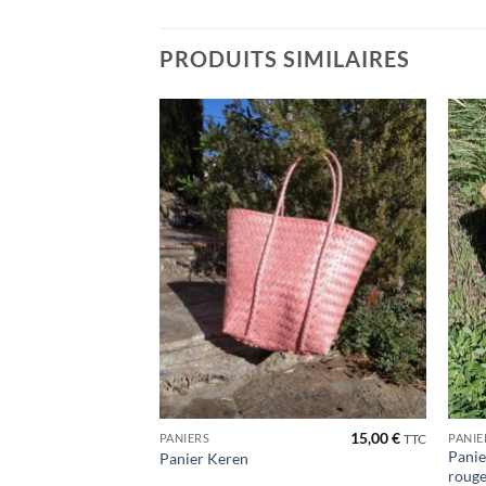
PRODUITS SIMILAIRES
Ajouter
à la liste
de
souhaits
15,00
€
PANIERS
PANIE
TTC
Panie
Panier Keren
roug