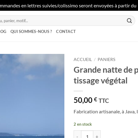
mmandes en lettres suivies/colissimo seront envoyées à partir du 1
LOG
QUI SOMMES-NOUS ?
CONTACT
ACCUEIL
/
PANIERS
Grande natte de p
Ajouter
tissage végétal
à la liste
de
souhaits
50,00
€
TTC
Fabrication artisanale, à Java,
2 en stock
quantité de Grande natte de plage 