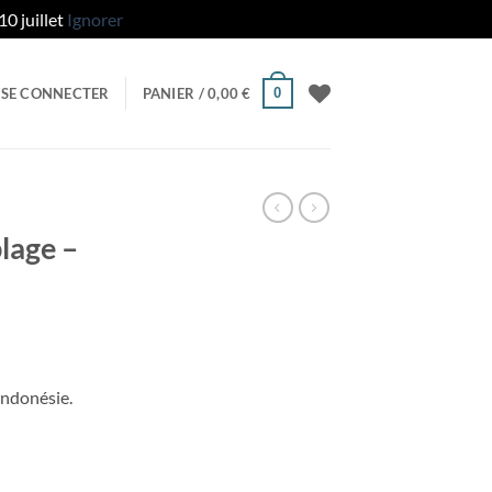
0 juillet
Ignorer
0
SE CONNECTER
PANIER /
0,00
€
lage –
 Indonésie.
- tissage végétal