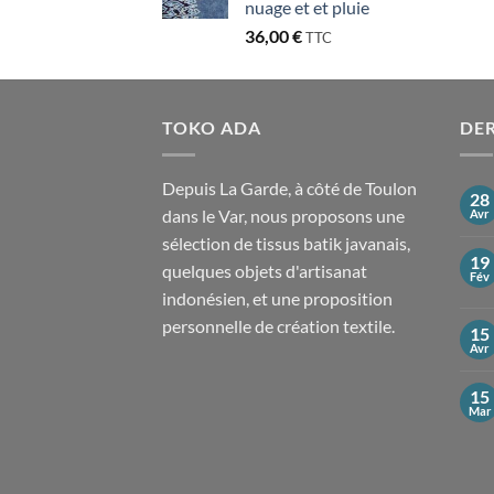
nuage et et pluie
36,00
€
TTC
TOKO ADA
DER
Depuis La Garde, à côté de Toulon
28
dans le Var, nous proposons une
Avr
sélection de tissus batik javanais,
19
quelques objets d'artisanat
Fév
indonésien, et une proposition
personnelle de création textile.
15
Avr
15
Mar