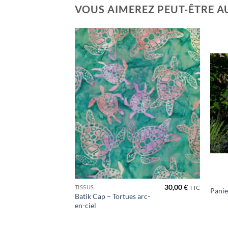
VOUS AIMEREZ PEUT-ÊTRE A
Ajouter
à la liste
de
souhaits
30,00
€
TISSUS
TTC
Panie
Batik Cap – Tortues arc-
en-ciel