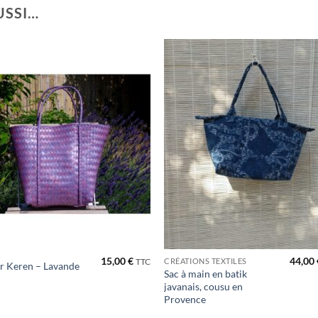
USSI…
Ajou
à la l
de
souha
15,00
€
44,00
CRÉATIONS TEXTILES
TTC
r Keren – Lavande
Sac à main en batik
javanais, cousu en
Provence