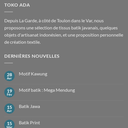
TOKO ADA
Depuis La Garde, à côté de Toulon dans le Var, nous
proposons une sélection de tissus batik javanais, quelques
objets d'artisanat indonésien, et une proposition personnelle
de création textile.
DERNIÈRES NOUVELLES
Motif Kawung
28
Avr
Aucun
commentaire
sur
Motif batik : Mega Mendung
19
Motif
Kawung
Fév
Aucun
commentaire
sur
Batik Jawa
15
Motif
batik
Avr
Aucun
:
commentaire
Mega
sur
Mendung
Batik Print
15
Batik
Jawa
Mar