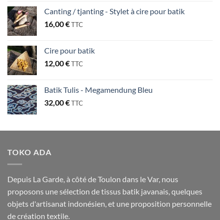
Canting / tjanting - Stylet à cire pour batik
16,00
€
TTC
Cire pour batik
12,00
€
TTC
Batik Tulis - Megamendung Bleu
32,00
€
TTC
TOKO ADA
Depuis La Garde, à côté de Toulon dans le Var, nous
proposons une sélection de tissus batik javanais, quelques
objets d'artisanat indonésien, et une proposition personnelle
de création textile.