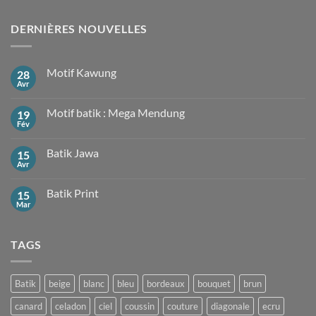
DERNIÈRES NOUVELLES
Motif Kawung
28
Avr
Aucun
commentaire
sur
Motif batik : Mega Mendung
19
Motif
Kawung
Fév
Aucun
commentaire
sur
Batik Jawa
15
Motif
batik
Avr
Aucun
:
commentaire
Mega
sur
Mendung
Batik Print
15
Batik
Jawa
Mar
Aucun
commentaire
sur
Batik
TAGS
Print
Batik
beige
blanc
bleu
bordeaux
bouquet
brun
canard
celadon
ciel
coussin
couture
diagonale
ecru