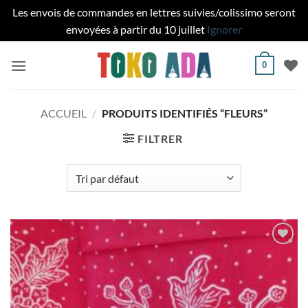
Les envois de commandes en lettres suivies/colissimo seront
envoyées à partir du 10 juillet
Ignorer
Passer
0
au
contenu
ACCUEIL
/
PRODUITS IDENTIFIÉS “FLEURS”
FILTRER
Ajouter
à la liste
de
souhaits