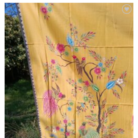
Ajouter
à la liste
de
souhaits