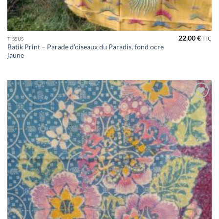
22,00
€
TTC
TISSUS
Batik Print – Parade d’oiseaux du Paradis, fond ocre
jaune
Ajouter
à la liste
de
souhaits