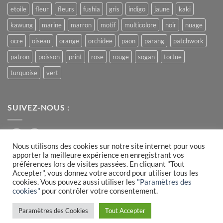
etoile
fleur
fleurs
fushia
gris
indigo
jaune
kaki
kawung
marine
marron
motif
multicolore
noir
nuage
ocre
oiseau
orange
orchidee
paon
parang
patchwork
patron
poisson
print
rose
rouge
sogan
tortue
turquoise
vert
SUIVEZ-NOUS :
Nous utilisons des cookies sur notre site internet pour vous
apporter la meilleure expérience en enregistrant vos
préférences lors de visites passées. En cliquant "Tout
Accepter", vous donnez votre accord pour utiliser tous les
Visa
PayPal
MasterCard
cookies. Vous pouvez aussi utiliser les
"Paramètres des
cookies"
pour contrôler votre consentement.
PLAN DU SITE
CONDITIONS GÉNÉRALES DE VENTE
MENTIONS LÉGALES
COOKIES
Paramètres des Cookies
Tout Accepter
› réalisé par
l'agence Webrush