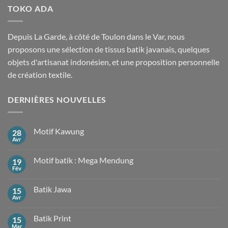
TOKO ADA
Depuis La Garde, à côté de Toulon dans le Var, nous
proposons une sélection de tissus batik javanais, quelques
objets d'artisanat indonésien, et une proposition personnelle
de création textile.
DERNIÈRES NOUVELLES
Motif Kawung
28
Avr
Aucun
commentaire
sur
Motif batik : Mega Mendung
19
Motif
Kawung
Fév
Aucun
commentaire
sur
Batik Jawa
15
Motif
batik
Avr
Aucun
:
commentaire
Mega
sur
Mendung
Batik Print
15
Batik
Jawa
Mar