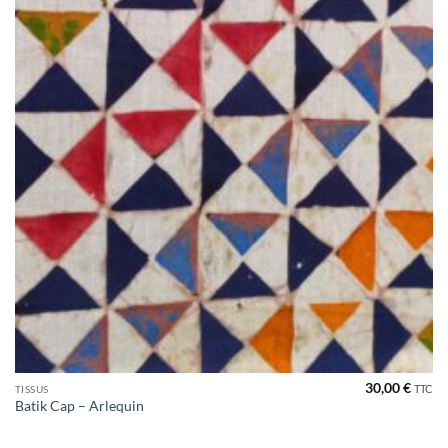
30,00
€
TTC
TISSUS
Batik Cap – Arlequin