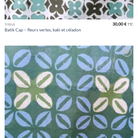
30,00
€
TTC
TISSUS
Batik Cap – fleurs vertes, kaki et céladon
Ajouter
à la liste
de
souhaits