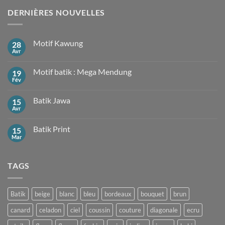
DERNIÈRES NOUVELLES
Motif Kawung
28
Avr
Aucun
commentaire
sur
Motif batik : Mega Mendung
19
Motif
Kawung
Fév
Aucun
commentaire
sur
Batik Jawa
15
Motif
batik
Avr
Aucun
:
commentaire
Mega
sur
Mendung
Batik Print
15
Batik
Jawa
Mar
Aucun
commentaire
sur
Batik
TAGS
Print
Batik
beige
blanc
bleu
bordeaux
bouquet
brun
canard
celadon
ciel
coussin
couture
diagonale
ecru