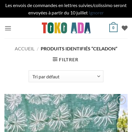
Les envois de commandes en lettres suivies/colissimo seront
envoyées à partir du 10 juillet
Ignorer
Passer
0
au
contenu
ACCUEIL
/
PRODUITS IDENTIFIÉS “CELADON”
FILTRER
Ajouter
à la liste
de
souhaits