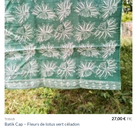
27,00
€
TTC
TISSUS
Batik Cap – Fleurs de lotus vert céladon