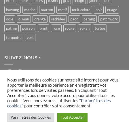
etoile
fleur
fleurs
fushia
gris
indigo
jaune
kaki
kawung
marine
marron
motif
multicolore
noir
nuage
ocre
oiseau
orange
orchidee
paon
parang
patchwork
patron
poisson
print
rose
rouge
sogan
tortue
turquoise
vert
SUIVEZ-NOUS :
Nous utilisons des cookies sur notre site internet pour vous
apporter la meilleure expérience en enregistrant vos
préférences lors de visites passées. En cliquant "Tout
Accepter", vous donnez votre accord pour utiliser tous les
Visa
PayPal
MasterCard
cookies. Vous pouvez aussi utiliser les
"Paramètres des
cookies"
pour contrôler votre consentement.
PLAN DU SITE
CONDITIONS GÉNÉRALES DE VENTE
MENTIONS LÉGALES
COOKIES
Paramètres des Cookies
Tout Accepter
› réalisé par
l'agence Webrush