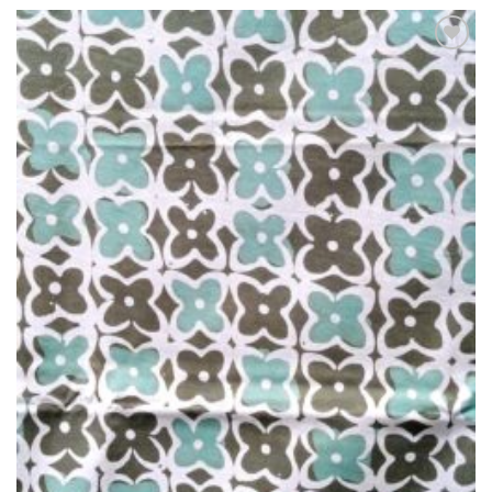
Ajouter
à la liste
de
souhaits