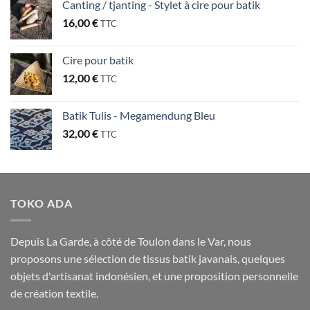
Canting / tjanting - Stylet à cire pour batik
16,00
€
TTC
Cire pour batik
12,00
€
TTC
Batik Tulis - Megamendung Bleu
32,00
€
TTC
TOKO ADA
Depuis La Garde, à côté de Toulon dans le Var, nous
proposons une sélection de tissus batik javanais, quelques
objets d'artisanat indonésien, et une proposition personnelle
de création textile.