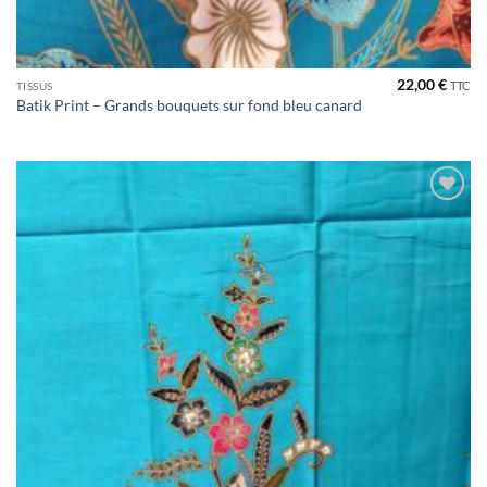
22,00
€
TTC
TISSUS
Batik Print – Grands bouquets sur fond bleu canard
Ajouter
à la liste
de
souhaits