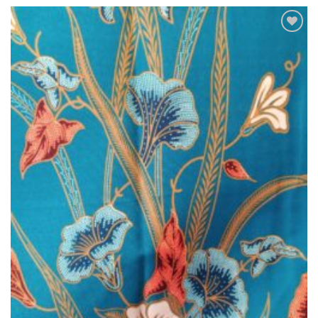
Ajouter
à la liste
de
souhaits