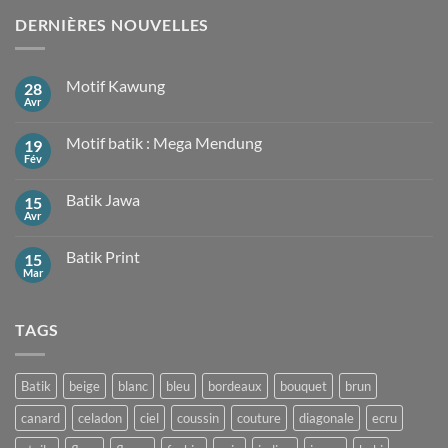
DERNIÈRES NOUVELLES
Motif Kawung
28
Avr
Aucun
commentaire
sur
Motif batik : Mega Mendung
19
Motif
Kawung
Fév
Aucun
commentaire
sur
Batik Jawa
15
Motif
batik
Avr
Aucun
:
commentaire
Mega
sur
Mendung
Batik Print
15
Batik
Jawa
Mar
Aucun
commentaire
sur
Batik
TAGS
Print
Batik
beige
blanc
bleu
bordeaux
bouquet
brun
canard
celadon
ciel
coussin
couture
diagonale
ecru