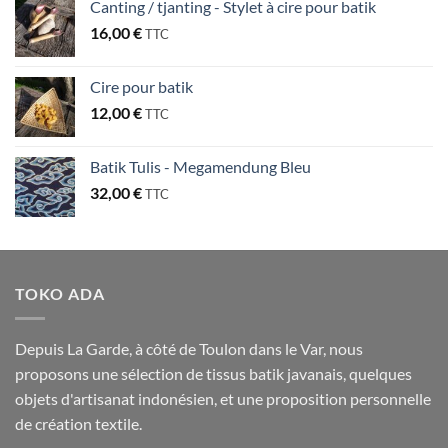
Canting / tjanting - Stylet à cire pour batik
16,00
€
TTC
Cire pour batik
12,00
€
TTC
Batik Tulis - Megamendung Bleu
32,00
€
TTC
TOKO ADA
Depuis La Garde, à côté de Toulon dans le Var, nous
proposons une sélection de tissus batik javanais, quelques
objets d'artisanat indonésien, et une proposition personnelle
de création textile.