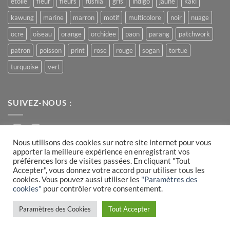
etoile
fleur
fleurs
fushia
gris
indigo
jaune
kaki
kawung
marine
marron
motif
multicolore
noir
nuage
ocre
oiseau
orange
orchidee
paon
parang
patchwork
patron
poisson
print
rose
rouge
sogan
tortue
turquoise
vert
SUIVEZ-NOUS :
Nous utilisons des cookies sur notre site internet pour vous
apporter la meilleure expérience en enregistrant vos
préférences lors de visites passées. En cliquant "Tout
Accepter", vous donnez votre accord pour utiliser tous les
Visa
PayPal
MasterCard
cookies. Vous pouvez aussi utiliser les
"Paramètres des
cookies"
pour contrôler votre consentement.
PLAN DU SITE
CONDITIONS GÉNÉRALES DE VENTE
MENTIONS LÉGALES
COOKIES
Paramètres des Cookies
Tout Accepter
› réalisé par
l'agence Webrush