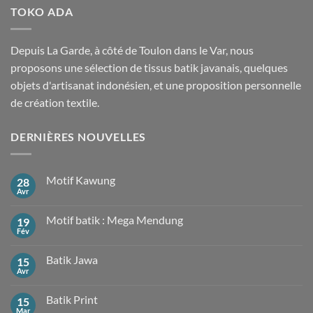
TOKO ADA
Depuis La Garde, à côté de Toulon dans le Var, nous
proposons une sélection de tissus batik javanais, quelques
objets d'artisanat indonésien, et une proposition personnelle
de création textile.
DERNIÈRES NOUVELLES
Motif Kawung
28
Avr
Aucun
commentaire
sur
Motif batik : Mega Mendung
19
Motif
Kawung
Fév
Aucun
commentaire
sur
Batik Jawa
15
Motif
batik
Avr
Aucun
:
commentaire
Mega
sur
Mendung
Batik Print
15
Batik
Jawa
Mar