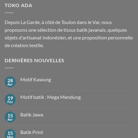
TOKO ADA
Depuis La Garde, à côté de Toulon dans le Var, nous
proposons une sélection de tissus batik javanais, quelques
objets d'artisanat indonésien, et une proposition personnelle
de création textile.
DERNIÈRES NOUVELLES
Motif Kawung
28
Avr
Aucun
commentaire
sur
Motif batik : Mega Mendung
19
Motif
Kawung
Fév
Aucun
commentaire
sur
Batik Jawa
15
Motif
batik
Avr
Aucun
:
commentaire
Mega
sur
Mendung
Batik Print
15
Batik
Jawa
Mar