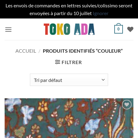
Les envois de commandes en lettres suivies/colissimo seront
envoyées à partir du 10 juillet
Ignorer
Passer
0
au
contenu
ACCUEIL
/
PRODUITS IDENTIFIÉS “COULEUR”
FILTRER
Ajouter
à la liste
de
souhaits