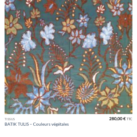
280,00
€
TTC
TISSUS
BATIK TULIS – Couleurs végétales