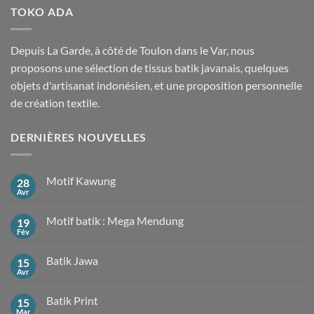
TOKO ADA
Depuis La Garde, à côté de Toulon dans le Var, nous
proposons une sélection de tissus batik javanais, quelques
objets d'artisanat indonésien, et une proposition personnelle
de création textile.
DERNIÈRES NOUVELLES
Motif Kawung
28
Avr
Aucun
commentaire
sur
Motif batik : Mega Mendung
19
Motif
Kawung
Fév
Aucun
commentaire
sur
Batik Jawa
15
Motif
batik
Avr
Aucun
:
commentaire
Mega
sur
Mendung
Batik Print
15
Batik
Jawa
Mar