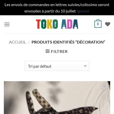
Les envois de commandes en lettres suivies/colissimo seront
envoyées à partir du 10 juillet
Ignorer
Passer
0
au
contenu
ACCUEIL
/
PRODUITS IDENTIFIÉS “DÉCORATION”
FILTRER
Ajouter
à la liste
de
souhaits