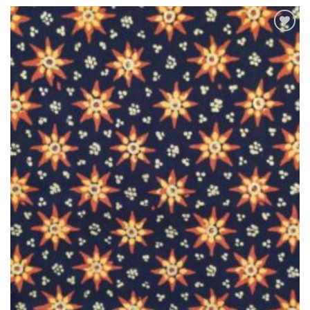
Ajouter
à la liste
de
souhaits