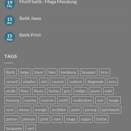
Motif batik : Mega Mendung
19
Motif
Kawung
Fév
Aucun
commentaire
sur
Batik Jawa
15
Motif
batik
Avr
Aucun
:
commentaire
Mega
sur
Mendung
Batik Print
15
Batik
Jawa
Mar
Aucun
commentaire
sur
Batik
TAGS
Print
Batik
beige
blanc
bleu
bordeaux
bouquet
brun
canard
celadon
ciel
coussin
couture
diagonale
ecru
etoile
fleur
fleurs
fushia
gris
indigo
jaune
kaki
kawung
marine
marron
motif
multicolore
noir
nuage
ocre
oiseau
orange
orchidee
paon
parang
patchwork
patron
poisson
print
rose
rouge
sogan
tortue
turquoise
vert