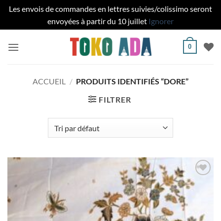
Les envois de commandes en lettres suivies/colissimo seront
envoyées à partir du 10 juillet
Ignorer
Passer
0
au
contenu
ACCUEIL
/
PRODUITS IDENTIFIÉS “DORE”
FILTRER
Ajouter
à la liste
de
souhaits