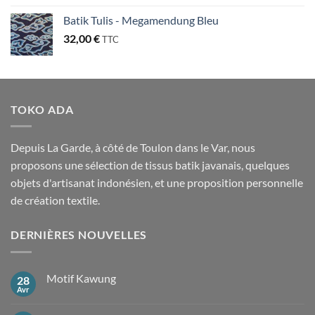
Batik Tulis - Megamendung Bleu
32,00
€
TTC
TOKO ADA
Depuis La Garde, à côté de Toulon dans le Var, nous
proposons une sélection de tissus batik javanais, quelques
objets d'artisanat indonésien, et une proposition personnelle
de création textile.
DERNIÈRES NOUVELLES
Motif Kawung
28
Avr
Aucun
commentaire
sur