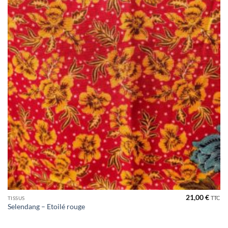
21,00
€
TTC
TISSUS
Selendang – Etoilé rouge