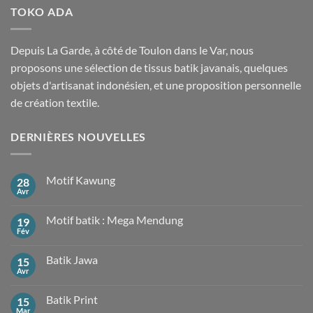
TOKO ADA
Depuis La Garde, à côté de Toulon dans le Var, nous
proposons une sélection de tissus batik javanais, quelques
objets d'artisanat indonésien, et une proposition personnelle
de création textile.
DERNIÈRES NOUVELLES
Motif Kawung
28
Avr
Aucun
commentaire
sur
Motif batik : Mega Mendung
19
Motif
Kawung
Fév
Aucun
commentaire
sur
Batik Jawa
15
Motif
batik
Avr
Aucun
:
commentaire
Mega
sur
Mendung
Batik Print
15
Batik
Jawa
Mar