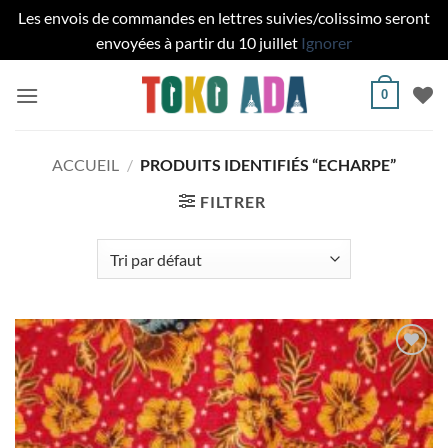
Les envois de commandes en lettres suivies/colissimo seront
envoyées à partir du 10 juillet
Ignorer
Passer
0
au
contenu
ACCUEIL
/
PRODUITS IDENTIFIÉS “ECHARPE”
FILTRER
Ajouter
à la liste
de
souhaits