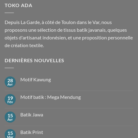
TOKO ADA
Depuis La Garde, à côté de Toulon dans le Var, nous
proposons une sélection de tissus batik javanais, quelques
objets d'artisanat indonésien, et une proposition personnelle
de création textile.
DERNIÈRES NOUVELLES
Motif Kawung
28
Avr
Aucun
commentaire
sur
Motif batik : Mega Mendung
19
Motif
Kawung
Fév
Aucun
commentaire
sur
Batik Jawa
15
Motif
batik
Avr
Aucun
:
commentaire
Mega
sur
Mendung
Batik Print
15
Batik
Jawa
Mar