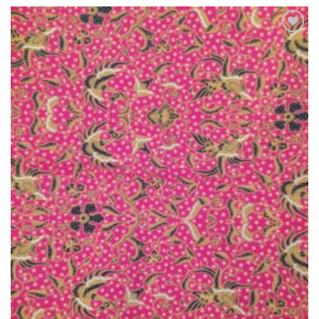
Ajouter
à la liste
de
souhaits