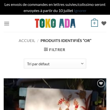
Les envois de commandes en lettres suivies/colissimo seront
envoyées à partir du 10 juillet
Ignorer
Passer
0
au
contenu
ACCUEIL
/
PRODUITS IDENTIFIÉS “OR”
FILTRER
Ajouter
à la liste
de
souhaits