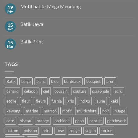
sur
Motif batik : Mega Mendung
19
Motif
Kawung
Fév
Aucun
commentaire
sur
Batik Jawa
15
Motif
batik
Avr
Aucun
:
commentaire
Mega
sur
Mendung
Batik Print
15
Batik
Jawa
Mar
Aucun
commentaire
sur
Batik
TAGS
Print
Batik
beige
blanc
bleu
bordeaux
bouquet
brun
canard
celadon
ciel
coussin
couture
diagonale
ecru
etoile
fleur
fleurs
fushia
gris
indigo
jaune
kaki
kawung
marine
marron
motif
multicolore
noir
nuage
ocre
oiseau
orange
orchidee
paon
parang
patchwork
patron
poisson
print
rose
rouge
sogan
tortue