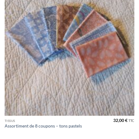
32,00
€
TTC
TISSUS
Assortiment de 8 coupons – tons pastels