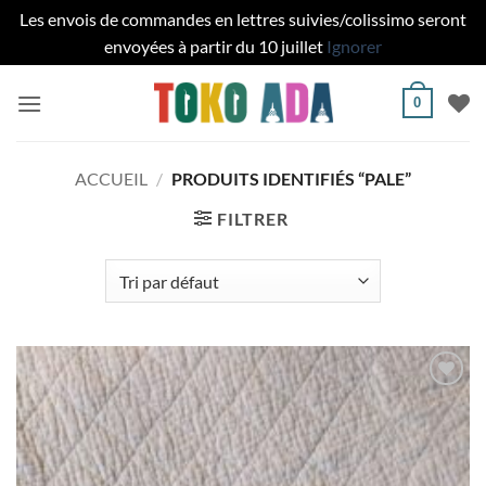
Les envois de commandes en lettres suivies/colissimo seront
envoyées à partir du 10 juillet
Ignorer
Passer
0
au
contenu
ACCUEIL
/
PRODUITS IDENTIFIÉS “PALE”
FILTRER
Ajouter
à la liste
de
souhaits