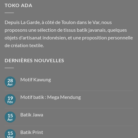
TOKO ADA
Depuis La Garde, à côté de Toulon dans le Var, nous
proposons une sélection de tissus batik javanais, quelques
objets d'artisanat indonésien, et une proposition personnelle
de création textile.
DERNIÈRES NOUVELLES
Motif Kawung
28
Avr
Aucun
commentaire
sur
Motif batik : Mega Mendung
19
Motif
Kawung
Fév
Aucun
commentaire
sur
Batik Jawa
15
Motif
batik
Avr
Aucun
:
commentaire
Mega
sur
Mendung
Batik Print
15
Batik
Jawa
Mar