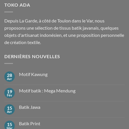
TOKO ADA
Depuis La Garde, à côté de Toulon dans le Var, nous
proposons une sélection de tissus batik javanais, quelques
objets d'artisanat indonésien, et une proposition personnelle
de création textile.
DERNIÈRES NOUVELLES
Motif Kawung
28
Avr
Aucun
commentaire
sur
Motif batik : Mega Mendung
19
Motif
Kawung
Fév
Aucun
commentaire
sur
Batik Jawa
15
Motif
batik
Avr
Aucun
:
commentaire
Mega
sur
Mendung
Batik Print
15
Batik
Jawa
Mar