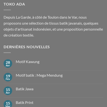
TOKO ADA
Depuis La Garde, à côté de Toulon dans le Var, nous
proposons une sélection de tissus batik javanais, quelques
objets d'artisanat indonésien, et une proposition personnelle
de création textile.
DERNIÈRES NOUVELLES
Motif Kawung
28
Avr
Aucun
commentaire
sur
Motif batik : Mega Mendung
19
Motif
Kawung
Fév
Aucun
commentaire
sur
Batik Jawa
15
Motif
batik
Avr
Aucun
:
commentaire
Mega
sur
Mendung
Batik Print
15
Batik
Jawa
Mar