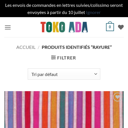
Les envois de commandes en lettres suivies/colissimo seront
envoyées à partir du 10 juillet
Ignorer
Passer
0
au
contenu
ACCUEIL
/
PRODUITS IDENTIFIÉS “RAYURE”
FILTRER
Ajouter
à la liste
de
souhaits