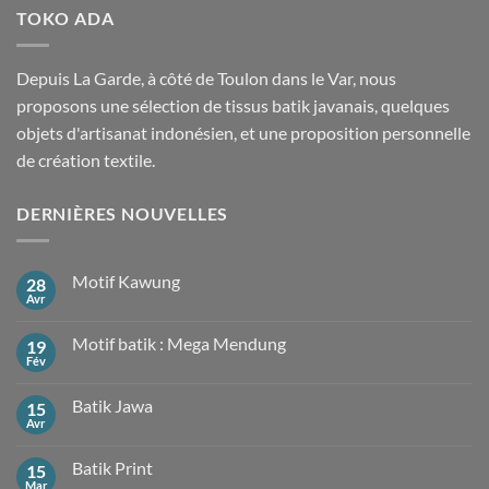
TOKO ADA
Depuis La Garde, à côté de Toulon dans le Var, nous
proposons une sélection de tissus batik javanais, quelques
objets d'artisanat indonésien, et une proposition personnelle
de création textile.
DERNIÈRES NOUVELLES
Motif Kawung
28
Avr
Aucun
commentaire
sur
Motif batik : Mega Mendung
19
Motif
Kawung
Fév
Aucun
commentaire
sur
Batik Jawa
15
Motif
batik
Avr
Aucun
:
commentaire
Mega
sur
Mendung
Batik Print
15
Batik
Jawa
Mar