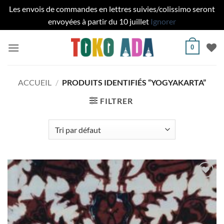
Les envois de commandes en lettres suivies/colissimo seront
envoyées à partir du 10 juillet
Ignorer
Passer
0
au
contenu
ACCUEIL
/
PRODUITS IDENTIFIÉS “YOGYAKARTA”
FILTRER
Ajouter
à la liste
de
souhaits