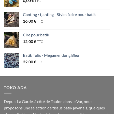
0,00
€
TTC
Canting / tjanting - Stylet à cire pour batik
16,00
€
TTC
Cire pour batik
12,00
€
TTC
Batik Tulis - Megamendung Bleu
32,00
€
TTC
TOKO ADA
Depuis La Garde, à côté de Toulon dans le Var, nous
proposons une sélection de tissus batik javanais, quelques