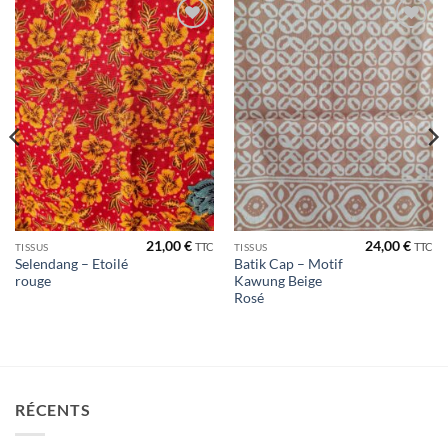
Ajouter
Ajouter
à la liste
à la liste
de
de
souhaits
souhaits
21,00
€
24,00
€
TTC
TTC
TISSUS
TISSUS
Selendang – Etoilé
Batik Cap – Motif
rouge
Kawung Beige
Rosé
RÉCENTS