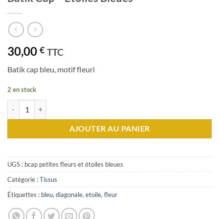
30,00
€
TTC
Batik cap bleu, motif fleuri
2 en stock
quantité de Batik Cap - Etoiles Bleues
AJOUTER AU PANIER
UGS :
bcap petites fleurs et étoiles bleues
Catégorie :
Tissus
Étiquettes :
bleu
,
diagonale
,
etoile
,
fleur