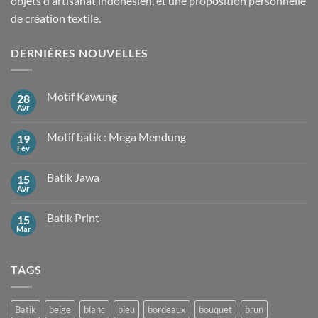
objets d'artisanat indonésien, et une proposition personnelle
de création textile.
DERNIÈRES NOUVELLES
Motif Kawung
28
Avr
Aucun
commentaire
sur
Motif batik : Mega Mendung
19
Motif
Kawung
Fév
Aucun
commentaire
sur
Batik Jawa
15
Motif
batik
Avr
Aucun
:
commentaire
Mega
sur
Mendung
Batik Print
15
Batik
Jawa
Mar
Aucun
commentaire
sur
Batik
TAGS
Print
Batik
beige
blanc
bleu
bordeaux
bouquet
brun