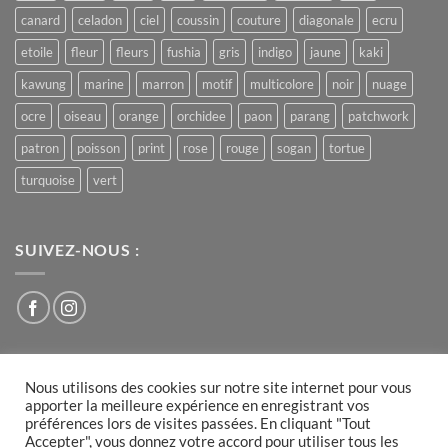
canard
celadon
ciel
coussin
couture
diagonale
ecru
etoile
fleur
fleurs
fushia
gris
indigo
jaune
kaki
kawung
marine
marron
motif
multicolore
noir
nuage
ocre
oiseau
orange
orchidee
paon
parang
patchwork
patron
poisson
print
rose
rouge
sogan
tortue
turquoise
vert
SUIVEZ-NOUS :
Nous utilisons des cookies sur notre site internet pour vous
Visa
PayPal
MasterCard
apporter la meilleure expérience en enregistrant vos
préférences lors de visites passées. En cliquant "Tout
PLAN DU SITE
CONDITIONS GÉNÉRALES DE VENTE
Accepter", vous donnez votre accord pour utiliser tous les
MENTIONS LÉGALES
COOKIES