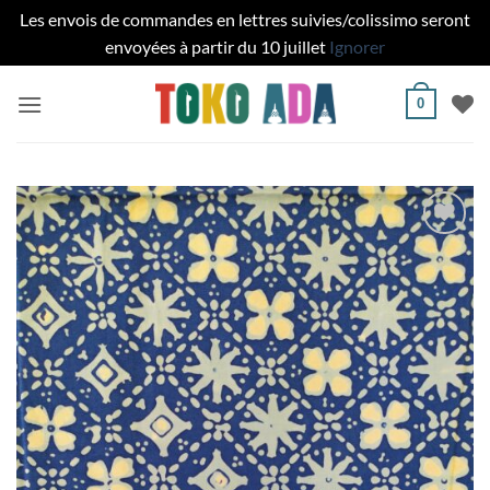
Les envois de commandes en lettres suivies/colissimo seront
envoyées à partir du 10 juillet
Ignorer
Passer
0
au
contenu
Ajouter
à la liste
de
souhaits