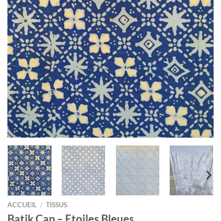
ACCUEIL
/
TISSUS
Batik Cap – Etoiles Bleues