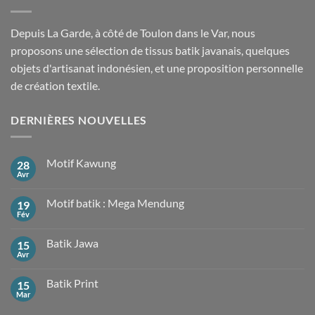
Depuis La Garde, à côté de Toulon dans le Var, nous
proposons une sélection de tissus batik javanais, quelques
objets d'artisanat indonésien, et une proposition personnelle
de création textile.
DERNIÈRES NOUVELLES
Motif Kawung
28
Avr
Aucun
commentaire
sur
Motif batik : Mega Mendung
19
Motif
Kawung
Fév
Aucun
commentaire
sur
Batik Jawa
15
Motif
batik
Avr
Aucun
:
commentaire
Mega
sur
Mendung
Batik Print
15
Batik
Jawa
Mar
Aucun
commentaire