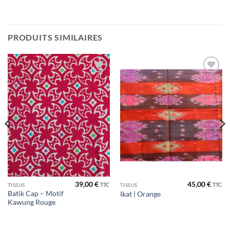
PRODUITS SIMILAIRES
Ajouter
Ajouter
à la liste
à la liste
de
de
souhaits
souhaits
39,00
€
45,00
€
TTC
TTC
TISSUS
TISSUS
Batik Cap – Motif
Ikat | Orange
Kawung Rouge