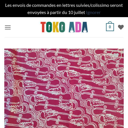
Les envois de commandes en lettres suivies/colissimo seront
envoyées à partir du 10 juillet
Ignorer
Passer
0
au
contenu
Ajouter
à la liste
de
souhaits