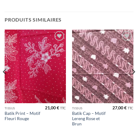
PRODUITS SIMILAIRES
Ajouter
Ajouter
à la liste
à la liste
de
de
souhaits
souhaits
21,00
€
27,00
€
TTC
TTC
TISSUS
TISSUS
Batik Print – Motif
Batik Cap – Motif
Fleuri Rouge
Lereng Rose et
Brun