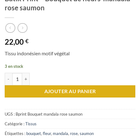
rose saumon
22,00
€
Tissu indonésien motif végétal
3 en stock
quantité de Batik Print - Bouquet de fleurs-mandala rose saumon
AJOUTER AU PANIER
UGS :
Bprint Bouquet mandala rose saumon
Catégorie :
Tissus
Étiquettes :
bouquet
,
fleur
,
mandala
,
rose
,
saumon