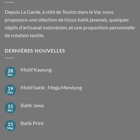
Depuis La Garde, à côté de Toulon dans le Var, nous
proposons une sélection de tissus batik javanais, quelques
objets d'artisanat indonésien, et une proposition personnelle
de création textile.
DERNIÈRES NOUVELLES
Motif Kawung
28
Avr
Aucun
commentaire
sur
Motif batik : Mega Mendung
19
Motif
Kawung
Fév
Aucun
commentaire
sur
Batik Jawa
15
Motif
batik
Avr
Aucun
:
commentaire
Mega
sur
Mendung
Batik Print
15
Batik
Jawa
Mar
Aucun
commentaire
sur