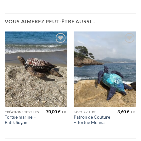
VOUS AIMEREZ PEUT-ÊTRE AUSSI…
Ajouter
Ajouter
à la liste
à la liste
de
de
souhaits
souhaits
70,00
€
3,60
€
TTC
TTC
CRÉATIONS TEXTILES
SAVOIR-FAIRE
Tortue marine –
Patron de Couture
Batik Sogan
– Tortue Moana