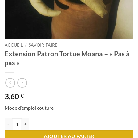
ACCUEIL
/
SAVOIR-FAIRE
Extension Patron Tortue Moana – « Pas à
pas »
3,60
€
Mode d’emploi couture
quantité de Extension Patron Tortue Moana - "Pas à pas"
AJOUTER AU PANIER