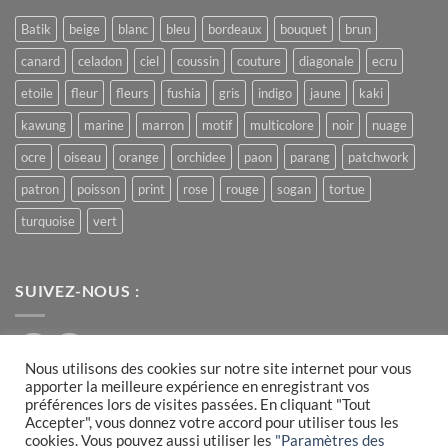
Batik
beige
blanc
bleu
bordeaux
bouquet
brun
canard
celadon
ciel
coussin
couture
diagonale
ecru
etoile
fleur
fleurs
fushia
gris
indigo
jaune
kaki
kawung
marine
marron
motif
multicolore
noir
nuage
ocre
oiseau
orange
orchidee
paon
parang
patchwork
patron
poisson
print
rose
rouge
sogan
tortue
turquoise
vert
SUIVEZ-NOUS :
Nous utilisons des cookies sur notre site internet pour vous
apporter la meilleure expérience en enregistrant vos
préférences lors de visites passées. En cliquant "Tout
Accepter", vous donnez votre accord pour utiliser tous les
Visa
PayPal
MasterCard
cookies. Vous pouvez aussi utiliser les
"Paramètres des