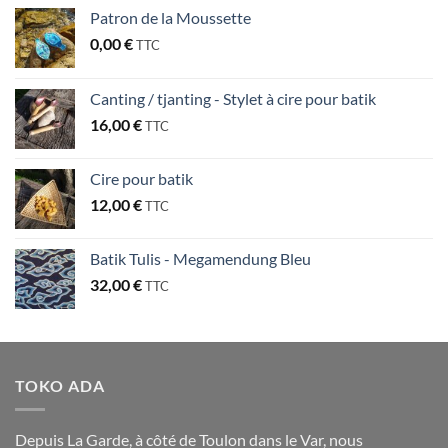
Patron de la Moussette
0,00
€
TTC
Canting / tjanting - Stylet à cire pour batik
16,00
€
TTC
Cire pour batik
12,00
€
TTC
Batik Tulis - Megamendung Bleu
32,00
€
TTC
TOKO ADA
Depuis La Garde, à côté de Toulon dans le Var, nous