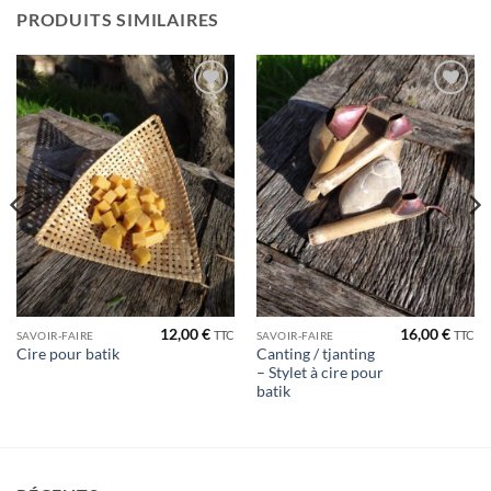
PRODUITS SIMILAIRES
Ajouter
Ajouter
à la liste
à la liste
de
de
souhaits
souhaits
12,00
€
16,00
€
TTC
TTC
SAVOIR-FAIRE
SAVOIR-FAIRE
Canting / tjanting
Cire pour batik
– Stylet à cire pour
batik