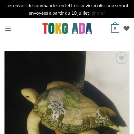
Les envois de commandes en lettres suivies/colissimo seront
envoyées à partir du 10 juillet
Ignorer
Passer
0
au
contenu
Ajouter
à la liste
de
souhaits