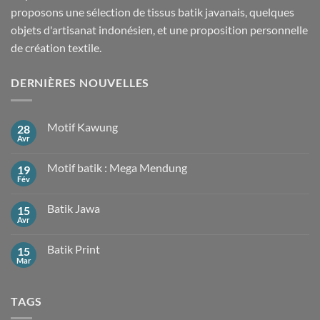
proposons une sélection de tissus batik javanais, quelques
objets d'artisanat indonésien, et une proposition personnelle
de création textile.
DERNIÈRES NOUVELLES
Motif Kawung
28
Avr
Aucun
commentaire
sur
Motif batik : Mega Mendung
19
Motif
Kawung
Fév
Aucun
commentaire
sur
Batik Jawa
15
Motif
batik
Avr
Aucun
:
commentaire
Mega
sur
Mendung
Batik Print
15
Batik
Jawa
Mar
Aucun
commentaire
sur
Batik
TAGS
Print