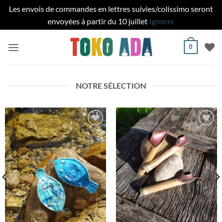
Les envois de commandes en lettres suivies/colissimo seront
envoyées à partir du 10 juillet
Ignorer
Passer
0
au
contenu
NOTRE SÉLECTION
Ajouter
Ajouter
à la liste
à la liste
de
de
souhaits
souhaits