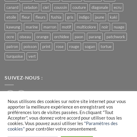
canard
celadon
ciel
coussin
couture
diagonale
ecru
etoile
fleur
fleurs
fushia
gris
indigo
jaune
kaki
kawung
marine
marron
motif
multicolore
noir
nuage
ocre
oiseau
orange
orchidee
paon
parang
patchwork
patron
poisson
print
rose
rouge
sogan
tortue
turquoise
vert
SUIVEZ-NOUS :
Nous utilisons des cookies sur notre site internet pour vous
apporter la meilleure expérience en enregistrant vos
préférences lors de visites passées. En cliquant "Tout
Accepter", vous donnez votre accord pour utiliser tous les
Visa
PayPal
MasterCard
cookies. Vous pouvez aussi utiliser les
"Paramètres des
cookies"
pour contrôler votre consentement.
PLAN DU SITE
CONDITIONS GÉNÉRALES DE VENTE