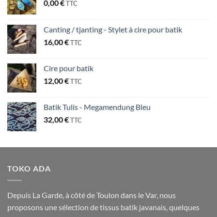
0,00
€
TTC
Canting / tjanting - Stylet à cire pour batik
16,00
€
TTC
Cire pour batik
12,00
€
TTC
Batik Tulis - Megamendung Bleu
32,00
€
TTC
TOKO ADA
Depuis La Garde, à côté de Toulon dans le Var, nous
proposons une sélection de tissus batik javanais, quelques