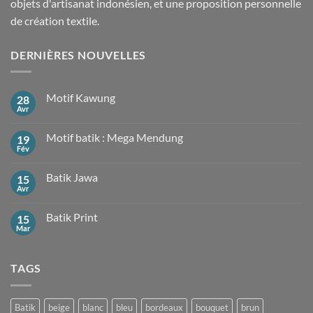
objets d'artisanat indonésien, et une proposition personnelle
de création textile.
DERNIÈRES NOUVELLES
Motif Kawung
28
Avr
Aucun
commentaire
sur
Motif batik : Mega Mendung
19
Motif
Kawung
Fév
Aucun
commentaire
sur
Batik Jawa
15
Motif
batik
Avr
Aucun
:
commentaire
Mega
sur
Mendung
Batik Print
15
Batik
Jawa
Mar
Aucun
commentaire
sur
Batik
TAGS
Print
Batik
beige
blanc
bleu
bordeaux
bouquet
brun