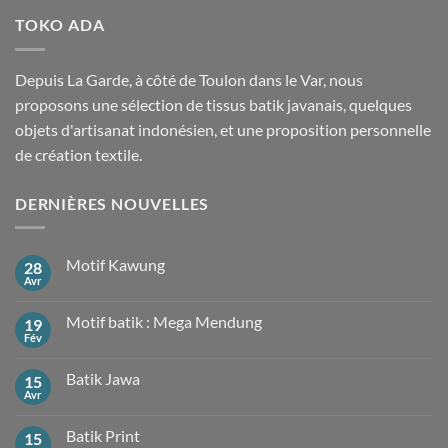
TOKO ADA
Depuis La Garde, à côté de Toulon dans le Var, nous
proposons une sélection de tissus batik javanais, quelques
objets d'artisanat indonésien, et une proposition personnelle
de création textile.
DERNIÈRES NOUVELLES
Motif Kawung
28
Avr
Aucun
commentaire
sur
Motif batik : Mega Mendung
19
Motif
Kawung
Fév
Aucun
commentaire
sur
Batik Jawa
15
Motif
batik
Avr
Aucun
:
commentaire
Mega
sur
Mendung
Batik Print
15
Batik