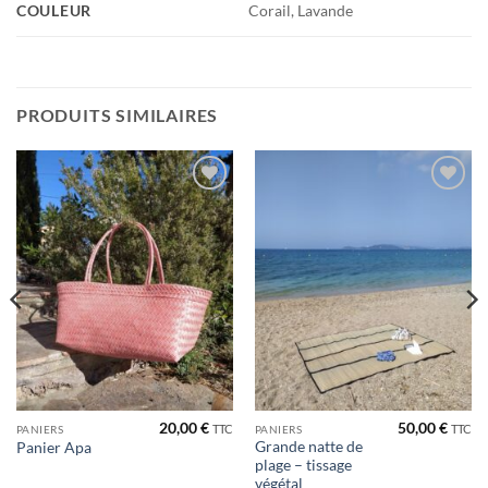
COULEUR
Corail, Lavande
PRODUITS SIMILAIRES
Ajouter
Ajouter
à la liste
à la liste
de
de
souhaits
souhaits
20,00
€
50,00
€
TTC
TTC
PANIERS
PANIERS
Grande natte de
Panier Apa
plage – tissage
végétal