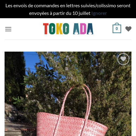
Les envois de commandes en lettres suivies/colissimo seront
envoyées à partir du 10 juillet
Ignorer
Passer
0
au
contenu
Ajouter
à la liste
de
souhaits