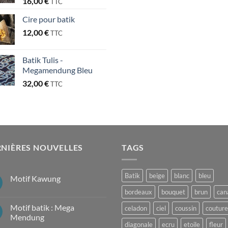
16,00
€
TTC
Cire pour batik
12,00
€
TTC
Batik Tulis -
Megamendung Bleu
32,00
€
TTC
NIÈRES NOUVELLES
TAGS
Batik
beige
blanc
bleu
Motif Kawung
Aucun
bordeaux
bouquet
brun
can
commentaire
sur
Motif batik : Mega
celadon
ciel
coussin
couture
Motif
Kawung
Mendung
diagonale
ecru
etoile
fleur
Aucun