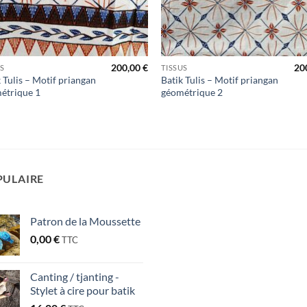
200,00
€
20
US
TISSUS
 Tulis – Motif priangan
Batik Tulis – Motif priangan
étrique 1
géométrique 2
PULAIRE
Patron de la Moussette
0,00
€
TTC
Canting / tjanting -
Stylet à cire pour batik