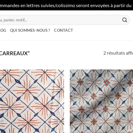
mmandes en lettres suivies/colissimo seront envoyées à partir du 1
LOG
QUI SOMMES-NOUS ?
CONTACT
2 résultats aff
“CARREAUX”
Ajouter
Ajo
à la liste
à la 
de
d
souhaits
souh