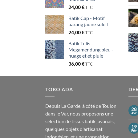
24,00
€
TTC
Batik Cap - Motif
parang jaune soleil
24,00
€
TTC
Batik Tulis -
Megamendung bleu -
nuage et et pluie
36,00
€
TTC
TOKO ADA
DER
Depuis La Garde, à côté de Toulon
28
dans le Var, nous proposons une
Avr
sélection de tissus batik javanais,
19
quelques objets d'artisanat
Fév
indonésien, et une proposition