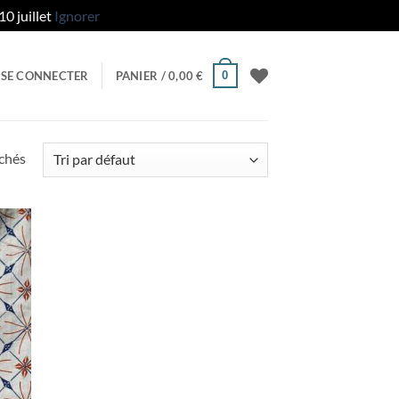
0 juillet
Ignorer
0
SE CONNECTER
PANIER /
0,00
€
ichés
uter
liste
e
aits