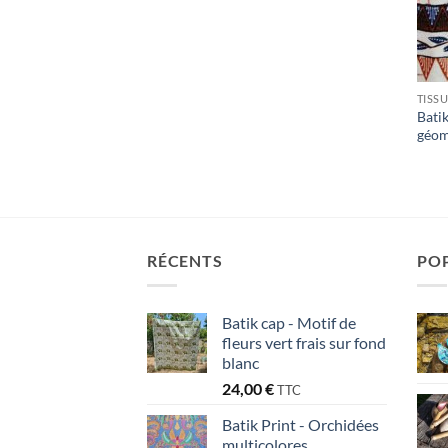
TISS
Batik
géom
RÉCENTS
PO
Batik cap - Motif de
fleurs vert frais sur fond
blanc
24,00
€
TTC
Batik Print - Orchidées
multicolores