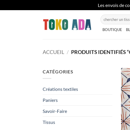
Les envois de co
Passer
Recherche
au
pour :
contenu
BOUTIQUE
B
ACCUEIL
/
PRODUITS IDENTIFIÉS 
CATÉGORIES
Créations textiles
Paniers
Savoir-Faire
Tissus