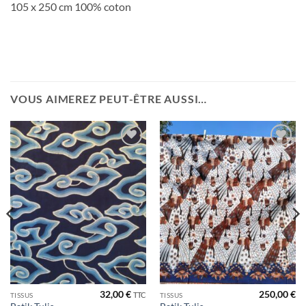
105 x 250 cm 100% coton
VOUS AIMEREZ PEUT-ÊTRE AUSSI…
Ajouter
Ajouter
à la liste
à la liste
de
de
souhaits
souhaits
32,00
€
250,00
€
TTC
TISSUS
TISSUS