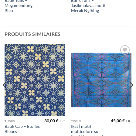
Batik Tulis –
Batik Tulis –
Megamendung
Tasikmalaya, motif
Bleu
Merak Ngibing
PRODUITS SIMILAIRES
Ajouter
Ajouter
à la liste
à la liste
de
de
souhaits
souhaits
30,00
€
45,00
€
TTC
TTC
TISSUS
TISSUS
Batik Cap – Etoiles
Ikat | motif
Bleues
multicolore sur