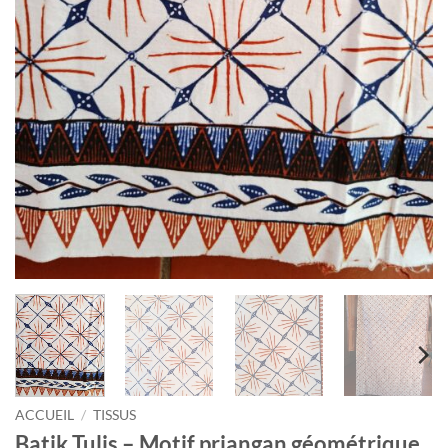
ACCUEIL
/
TISSUS
Batik Tulis – Motif priangan géométrique