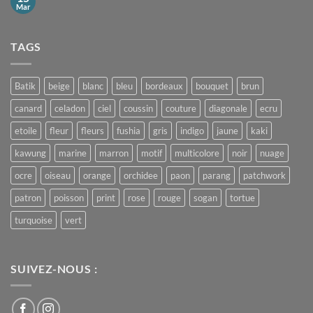
Jawa
Mar
Aucun
commentaire
sur
Batik
TAGS
Print
Batik
beige
blanc
bleu
bordeaux
bouquet
brun
canard
celadon
ciel
coussin
couture
diagonale
ecru
etoile
fleur
fleurs
fushia
gris
indigo
jaune
kaki
kawung
marine
marron
motif
multicolore
noir
nuage
ocre
oiseau
orange
orchidee
paon
parang
patchwork
patron
poisson
print
rose
rouge
sogan
tortue
turquoise
vert
SUIVEZ-NOUS :