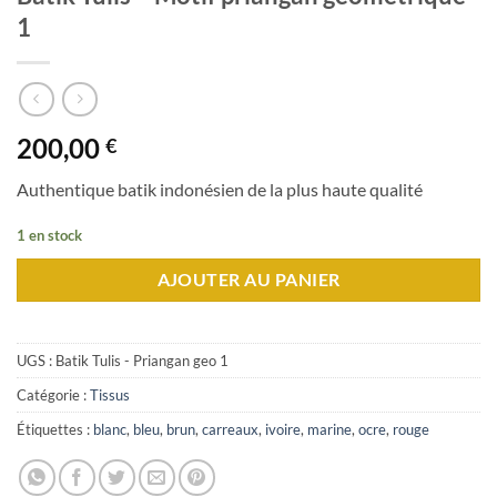
1
200,00
€
Authentique batik indonésien de la plus haute qualité
1 en stock
AJOUTER AU PANIER
UGS :
Batik Tulis - Priangan geo 1
Catégorie :
Tissus
Étiquettes :
blanc
,
bleu
,
brun
,
carreaux
,
ivoire
,
marine
,
ocre
,
rouge