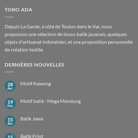
TOKO ADA
Depuis La Garde, à côté de Toulon dans le Var, nous
proposons une sélection de tissus batik javanais, quelques
objets d'artisanat indonésien, et une proposition personnelle
de création textile.
DERNIÈRES NOUVELLES
Motif Kawung
28
Avr
Aucun
commentaire
sur
Motif batik : Mega Mendung
19
Motif
Kawung
Fév
Aucun
commentaire
sur
Batik Jawa
15
Motif
batik
Avr
Aucun
:
commentaire
Mega
sur
Mendung
Batik Print
15
Batik