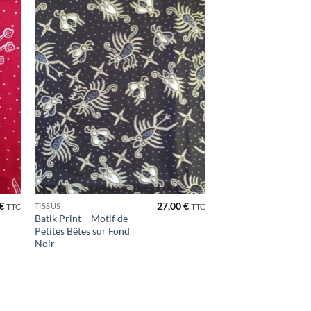
ter
Ajouter
iste
à la liste
de
its
souhaits
€
27,00
€
TISSUS
TTC
TTC
Batik Print – Motif de
Petites Bêtes sur Fond
Noir