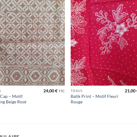
Ajouter
Ajou
à la liste
à la l
de
de
souhaits
souha
24,00
€
21,00
S
TISSUS
TTC
 Cap – Motif
Batik Print – Motif Fleuri
ng Beige Rosé
Rouge
PULAIRE