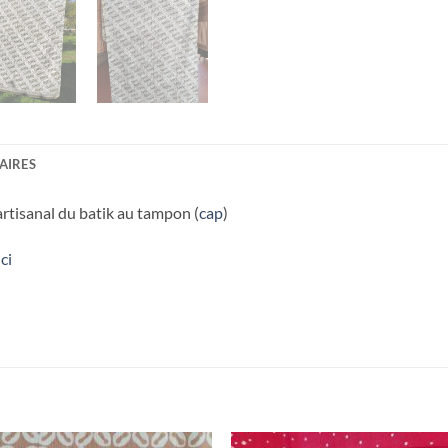
AIRES
rtisanal du batik au tampon (
cap
)
ici