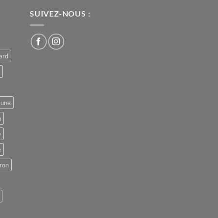
SUIVEZ-NOUS :
ard
aune
n
e
e
ron