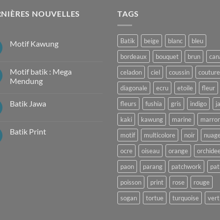
NIÈRES NOUVELLES
TAGS
Batik
beige
blanc
bleu
Motif Kawung
Aucun
bordeaux
bouquet
brun
can
commentaire
sur
Motif batik : Mega
celadon
ciel
coussin
couture
Motif
Kawung
Mendung
diagonale
ecru
etoile
fleur
Aucun
commentaire
Batik Jawa
fleurs
fushia
gris
indigo
j
sur
Motif
Aucun
batik
kaki
kawung
marine
marro
commentaire
:
sur
Mega
Batik Print
Batik
motif
multicolore
noir
nuag
Mendung
Jawa
Aucun
commentaire
ocre
oiseau
orange
orchide
sur
Batik
paon
parang
patchwork
pat
Print
poisson
print
rose
rouge
sogan
tortue
turquoise
vert