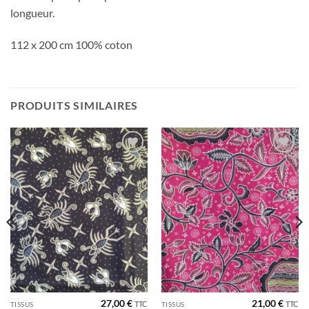
longueur.
112 x 200 cm 100% coton
PRODUITS SIMILAIRES
Ajouter
Ajouter
à la liste
à la liste
de
de
souhaits
souhaits
27,00
€
21,00
€
TTC
TTC
TISSUS
TISSUS