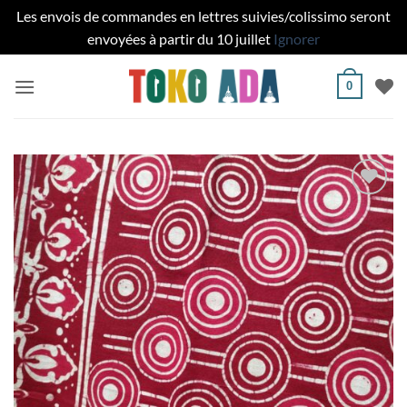
Les envois de commandes en lettres suivies/colissimo seront
envoyées à partir du 10 juillet
Ignorer
Passer
0
au
contenu
Ajouter
à la liste
de
souhaits