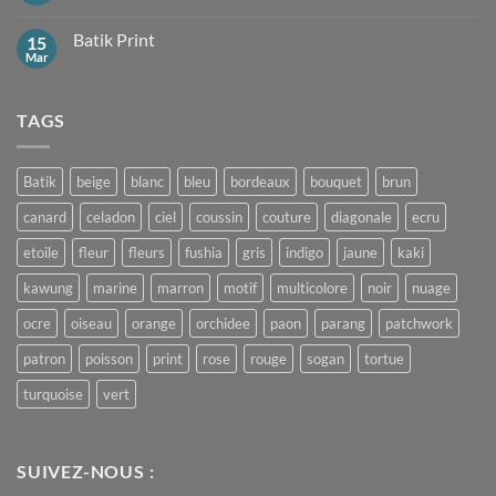
:
commentaire
Mega
sur
Mendung
Batik Print
15
Batik
Jawa
Mar
Aucun
commentaire
sur
Batik
TAGS
Print
Batik
beige
blanc
bleu
bordeaux
bouquet
brun
canard
celadon
ciel
coussin
couture
diagonale
ecru
etoile
fleur
fleurs
fushia
gris
indigo
jaune
kaki
kawung
marine
marron
motif
multicolore
noir
nuage
ocre
oiseau
orange
orchidee
paon
parang
patchwork
patron
poisson
print
rose
rouge
sogan
tortue
turquoise
vert
SUIVEZ-NOUS :