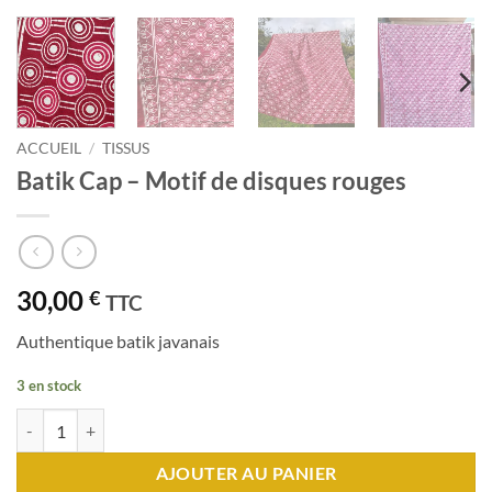
ACCUEIL
/
TISSUS
Batik Cap – Motif de disques rouges
30,00
€
TTC
Authentique batik javanais
3 en stock
quantité de Batik Cap - Motif de disques rouges
AJOUTER AU PANIER