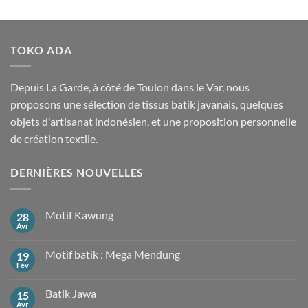
TOKO ADA
Depuis La Garde, à côté de Toulon dans le Var, nous
proposons une sélection de tissus batik javanais, quelques
objets d'artisanat indonésien, et une proposition personnelle
de création textile.
DERNIÈRES NOUVELLES
Motif Kawung
28
Avr
Aucun
commentaire
sur
Motif batik : Mega Mendung
19
Motif
Kawung
Fév
Aucun
commentaire
sur
Batik Jawa
15
Motif
batik
Avr
Aucun