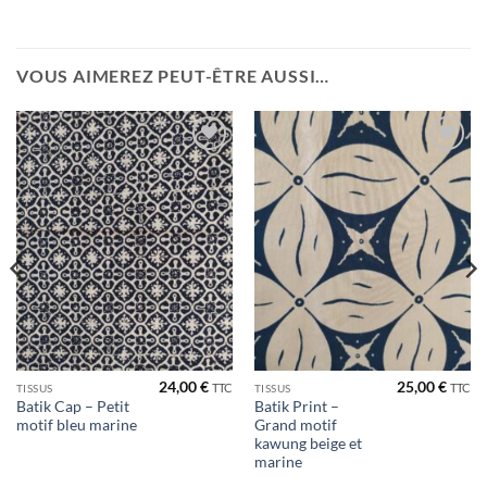
VOUS AIMEREZ PEUT-ÊTRE AUSSI…
Ajouter
Ajouter
à la liste
à la liste
de
de
souhaits
souhaits
24,00
€
25,00
€
TTC
TTC
TISSUS
TISSUS
Batik Cap – Petit
Batik Print –
motif bleu marine
Grand motif
kawung beige et
marine