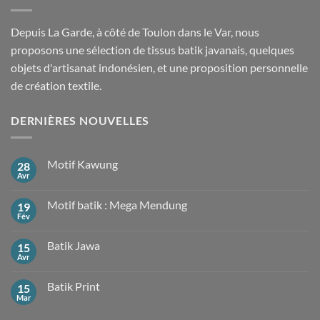
Depuis La Garde, à côté de Toulon dans le Var, nous
proposons une sélection de tissus batik javanais, quelques
objets d'artisanat indonésien, et une proposition personnelle
de création textile.
DERNIÈRES NOUVELLES
Motif Kawung
28
Avr
Aucun
commentaire
sur
Motif batik : Mega Mendung
19
Motif
Kawung
Fév
Aucun
commentaire
sur
Batik Jawa
15
Motif
batik
Avr
Aucun
:
commentaire
Mega
sur
Mendung
Batik Print
15
Batik
Jawa
Mar
Aucun
commentaire
sur