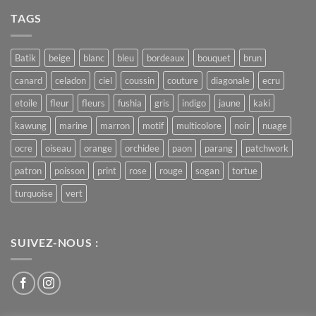
Batik
TAGS
Print
Batik
beige
blanc
bleu
bordeaux
bouquet
brun
canard
celadon
ciel
coussin
couture
diagonale
ecru
etoile
fleur
fleurs
fushia
gris
indigo
jaune
kaki
kawung
marine
marron
motif
multicolore
noir
nuage
ocre
oiseau
orange
orchidee
paon
parang
patchwork
patron
poisson
print
rose
rouge
sogan
tortue
turquoise
vert
SUIVEZ-NOUS :