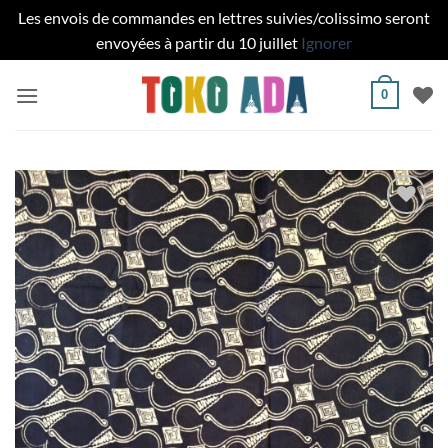
Les envois de commandes en lettres suivies/colissimo seront
envoyées à partir du 10 juillet
Ignorer
Passer
0
au
contenu
Ajouter
à la liste
de
souhaits