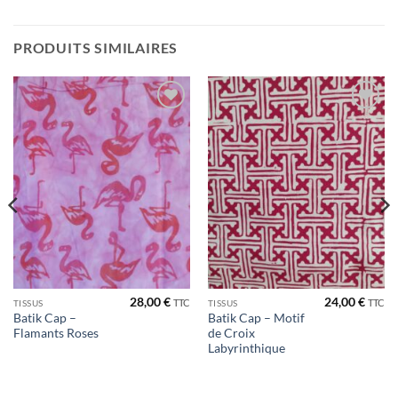
PRODUITS SIMILAIRES
Ajouter
Ajouter
à la liste
à la liste
de
de
souhaits
souhaits
28,00
€
24,00
€
TTC
TTC
TISSUS
TISSUS
Batik Cap –
Batik Cap – Motif
Flamants Roses
de Croix
Labyrinthique