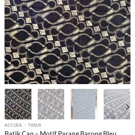
ACCUEIL
/
TISSUS
Batik Cap – Motif Parang Barong Bleu