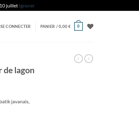
0 juillet
Ignorer
0
SE CONNECTER
PANIER /
0,00
€
r de lagon
batik javanais,
lagon