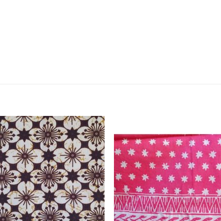
Ajouter
Ajou
à la liste
à la l
de
de
souhaits
souha