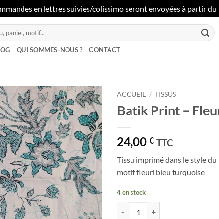
mmandes en lettres suivies/colissimo seront envoyées à partir du 1
LOG
QUI SOMMES-NOUS ?
CONTACT
ACCUEIL
/
TISSUS
Batik Print – Fleu
Ajouter
à la liste
de
24,00
€
TTC
souhaits
Tissu imprimé dans le style du 
motif fleuri bleu turquoise
4 en stock
quantité de Batik Print - Fleur de 