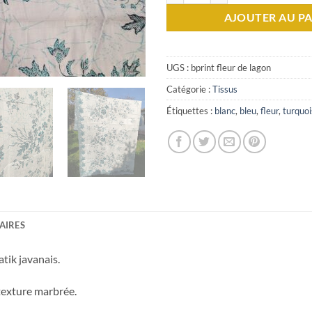
AJOUTER AU PA
UGS :
bprint fleur de lagon
Catégorie :
Tissus
Étiquettes :
blanc
,
bleu
,
fleur
,
turquoi
AIRES
tik javanais.
 texture marbrée.