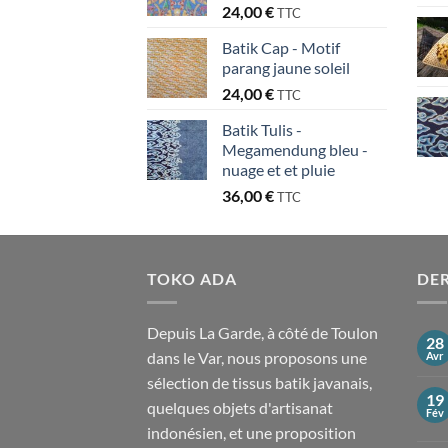
24,00
€
TTC
Batik Cap - Motif
parang jaune soleil
24,00
€
TTC
Batik Tulis -
Megamendung bleu -
nuage et et pluie
36,00
€
TTC
TOKO ADA
DER
Depuis La Garde, à côté de Toulon
28
dans le Var, nous proposons une
Avr
sélection de tissus batik javanais,
19
quelques objets d'artisanat
Fév
indonésien, et une proposition