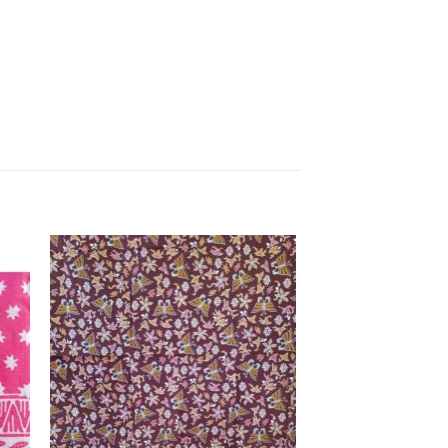
ter
Ajouter
iste
à la liste
de
its
souhaits