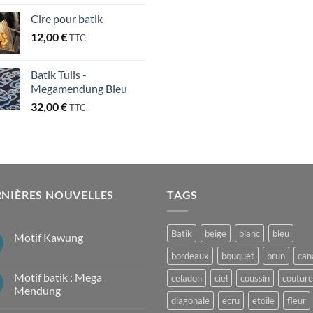
Cire pour batik
12,00
€
TTC
Batik Tulis -
Megamendung Bleu
32,00
€
TTC
NIÈRES NOUVELLES
TAGS
Batik
beige
blanc
bleu
Motif Kawung
Aucun
bordeaux
bouquet
brun
can
commentaire
sur
Motif batik : Mega
celadon
ciel
coussin
couture
Motif
Kawung
Mendung
diagonale
ecru
etoile
fleur
Aucun