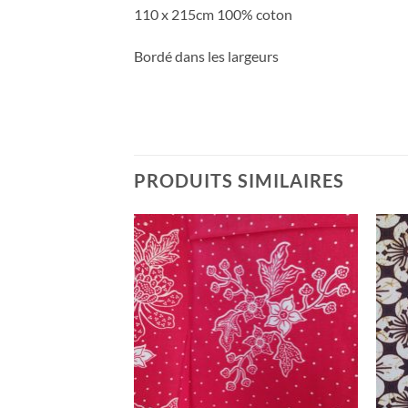
110 x 215cm 100% coton
Bordé dans les largeurs
PRODUITS SIMILAIRES
Ajouter
Ajouter
à la liste
à la liste
de
de
souhaits
souhaits