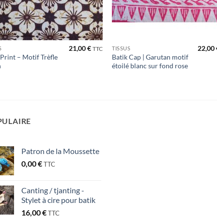
21,00
€
22,00
S
TISSUS
TTC
 Print – Motif Trèfle
Batik Cap | Garutan motif
n
étoilé blanc sur fond rose
PULAIRE
Patron de la Moussette
0,00
€
TTC
Canting / tjanting -
Stylet à cire pour batik
16,00
€
TTC