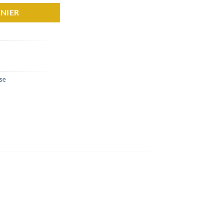
NIER
se