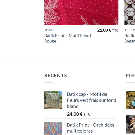
21,00
€
21,00
€
TISSUS
TISSU
TTC
TTC
fleuri
Batik Print – Motif Fleuri
Batik
nd
Rouge
Soga
RÉCENTS
PO
Batik cap - Motif de
fleurs vert frais sur fond
blanc
24,00
€
TTC
Batik Print - Orchidées
multicolores