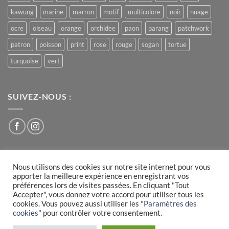
kawung
marine
marron
motif
multicolore
noir
nuage
ocre
oiseau
orange
orchidee
paon
parang
patchwork
patron
poisson
print
rose
rouge
sogan
tortue
turquoise
vert
SUIVEZ-NOUS :
Nous utilisons des cookies sur notre site internet pour vous
Visa
PayPal
MasterCard
apporter la meilleure expérience en enregistrant vos
préférences lors de visites passées. En cliquant "Tout
PLAN DU SITE
CONDITIONS GÉNÉRALES DE VENTE
Accepter", vous donnez votre accord pour utiliser tous les
MENTIONS LÉGALES
COOKIES
cookies. Vous pouvez aussi utiliser les
"Paramètres des
› réalisé par
l'agence Webrush
cookies"
pour contrôler votre consentement.