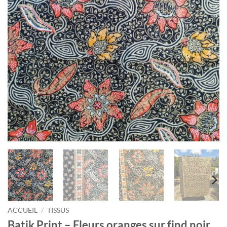
ACCUEIL
/
TISSUS
Batik Print – Fleurs oranges sur find noir