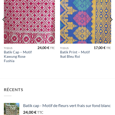
de
de
souhaits
souhaits
24,00
€
17,00
€
TTC
TTC
TISSUS
TISSUS
Batik Cap – Motif
Batik Print – Motif
Kawung Rose
Ikat Bleu Roi
Fushia
RÉCENTS
Batik cap - Motif de fleurs vert frais sur fond blanc
24,00
€
TTC