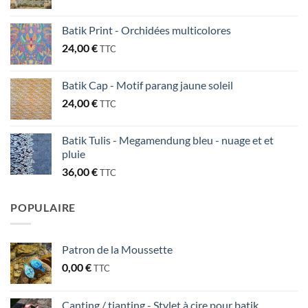
Batik Print - Orchidées multicolores
24,00
€
TTC
Batik Cap - Motif parang jaune soleil
24,00
€
TTC
Batik Tulis - Megamendung bleu - nuage et et
pluie
36,00
€
TTC
POPULAIRE
Patron de la Moussette
0,00
€
TTC
Canting / tjanting - Stylet à cire pour batik