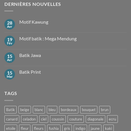
DERNIÈRES NOUVELLES
Motif Kawung
28
Avr
Aucun
commentaire
sur
Motif batik : Mega Mendung
19
Motif
Kawung
Fév
Aucun
commentaire
sur
Batik Jawa
15
Motif
batik
Avr
Aucun
:
commentaire
Mega
sur
Mendung
Batik Print
15
Batik
Jawa
Mar
Aucun
commentaire
sur
Batik
TAGS
Print
Batik
beige
blanc
bleu
bordeaux
bouquet
brun
canard
celadon
ciel
coussin
couture
diagonale
ecru
etoile
fleur
fleurs
fushia
gris
indigo
jaune
kaki