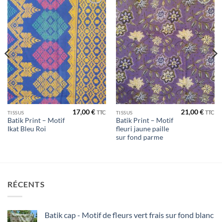
Ajouter
Ajouter
à la liste
à la liste
de
de
souhaits
souhaits
17,00
€
21,00
€
TTC
TTC
TISSUS
TISSUS
Batik Print – Motif
Batik Print – Motif
Ikat Bleu Roi
fleuri jaune paille
sur fond parme
RÉCENTS
Batik cap - Motif de fleurs vert frais sur fond blanc