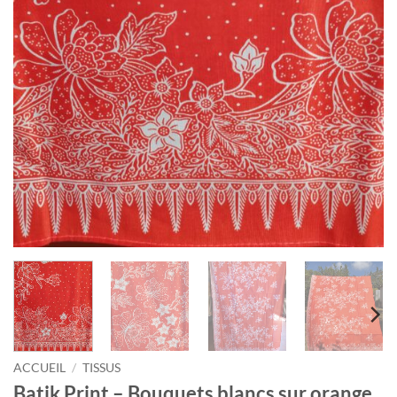
ACCUEIL
/
TISSUS
Batik Print – Bouquets blancs sur orange