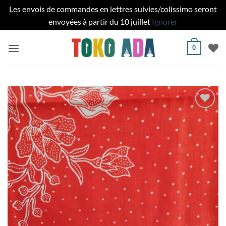
Les envois de commandes en lettres suivies/colissimo seront
envoyées à partir du 10 juillet
Ignorer
Passer
0
au
contenu
Ajouter
à la liste
de
souhaits