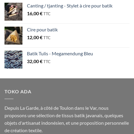
Canting / tjanting - Stylet à cire pour batik
16,00
€
TTC
Cire pour batik
12,00
€
TTC
Batik Tulis - Megamendung Bleu
32,00
€
TTC
TOKO ADA
Depuis La Garde, à côté de Toulon dans le Var, nous
proposons une sélection de tissus batik javanais, quelques
objets d'artisanat indonésien, et une proposition personnelle
de création textile.