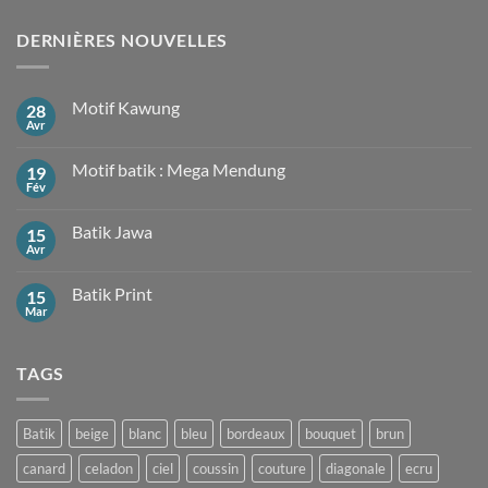
DERNIÈRES NOUVELLES
Motif Kawung
28
Avr
Aucun
commentaire
sur
Motif batik : Mega Mendung
19
Motif
Kawung
Fév
Aucun
commentaire
sur
Batik Jawa
15
Motif
batik
Avr
Aucun
:
commentaire
Mega
sur
Mendung
Batik Print
15
Batik
Jawa
Mar
Aucun
commentaire
sur
Batik
TAGS
Print
Batik
beige
blanc
bleu
bordeaux
bouquet
brun
canard
celadon
ciel
coussin
couture
diagonale
ecru