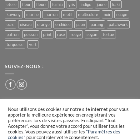
etoile
fleur
fleurs
fushia
gris
indigo
jaune
kaki
kawung
marine
marron
motif
multicolore
noir
nuage
ocre
oiseau
orange
orchidee
paon
parang
patchwork
patron
poisson
print
rose
rouge
sogan
tortue
turquoise
vert
SUIVEZ-NOUS :
Nous utilisons des cookies sur notre site internet pour vous
Visa
PayPal
MasterCard
apporter la meilleure expérience en enregistrant vos
préférences lors de visites passées. En cliquant "Tout
PLAN DU SITE
CONDITIONS GÉNÉRALES DE VENTE
Accepter", vous donnez votre accord pour utiliser tous les
MENTIONS LÉGALES
COOKIES
cookies. Vous pouvez aussi utiliser les
"Paramètres des
› réalisé par
l'agence Webrush
cookies"
pour contrôler votre consentement.