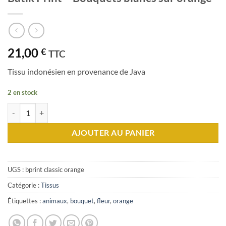
21,00
€
TTC
Tissu indonésien en provenance de Java
2 en stock
quantité de Batik Print - Bouquets blancs sur orange
AJOUTER AU PANIER
UGS :
bprint classic orange
Catégorie :
Tissus
Étiquettes :
animaux
,
bouquet
,
fleur
,
orange