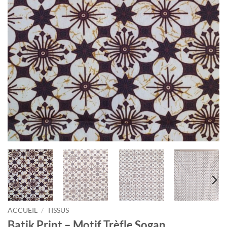
ACCUEIL
/
TISSUS
Batik Print – Motif Trèfle Sogan