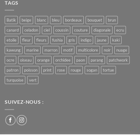
TAGS
Print
Batik
beige
blanc
bleu
bordeaux
bouquet
brun
canard
celadon
ciel
coussin
couture
diagonale
ecru
etoile
fleur
fleurs
fushia
gris
indigo
jaune
kaki
kawung
marine
marron
motif
multicolore
noir
nuage
ocre
oiseau
orange
orchidee
paon
parang
patchwork
patron
poisson
print
rose
rouge
sogan
tortue
turquoise
vert
SUIVEZ-NOUS :