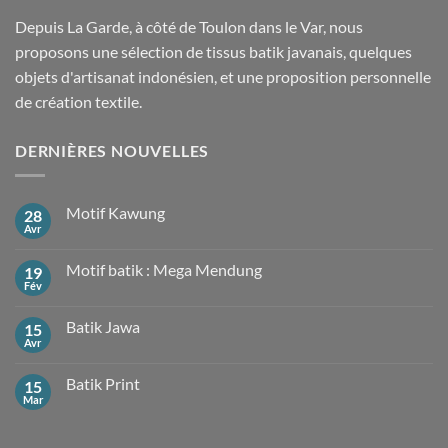
Depuis La Garde, à côté de Toulon dans le Var, nous
proposons une sélection de tissus batik javanais, quelques
objets d'artisanat indonésien, et une proposition personnelle
de création textile.
DERNIÈRES NOUVELLES
Motif Kawung
28
Avr
Aucun
commentaire
sur
Motif batik : Mega Mendung
19
Motif
Kawung
Fév
Aucun
commentaire
sur
Batik Jawa
15
Motif
batik
Avr
Aucun
:
commentaire
Mega
sur
Mendung
Batik Print
15
Batik
Jawa
Mar
Aucun
commentaire
sur
Batik