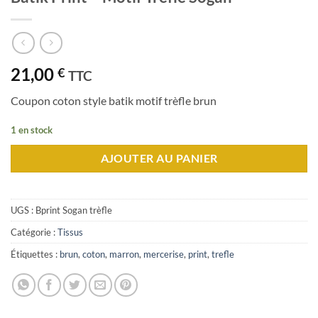
21,00
€
TTC
Coupon coton style batik motif trèfle brun
1 en stock
AJOUTER AU PANIER
UGS :
Bprint Sogan trèfle
Catégorie :
Tissus
Étiquettes :
brun
,
coton
,
marron
,
mercerise
,
print
,
trefle