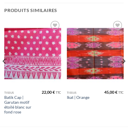
PRODUITS SIMILAIRES
Ajouter
Ajouter
à la liste
à la liste
de
de
souhaits
souhaits
22,00
€
45,00
€
TTC
TTC
TISSUS
TISSUS
Batik Cap |
Ikat | Orange
Garutan motif
étoilé blanc sur
fond rose