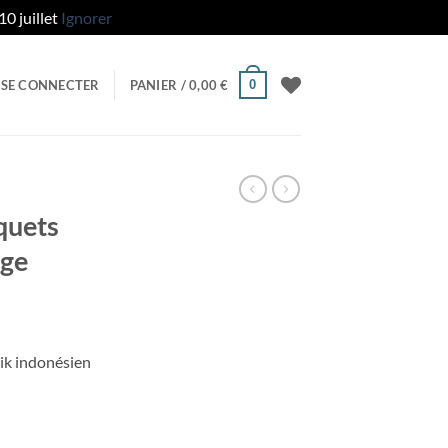
0 juillet
Ignorer
0
SE CONNECTER
PANIER /
0,00
€
quets
uge
tik indonésien
 verts sur fond rouge