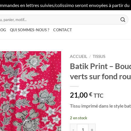
mmandes en lettres suivies/colissimo seront envoyées à partir du 1
LOG
QUI SOMMES-NOUS ?
CONTACT
ACCUEIL
/
TISSUS
Batik Print – Bou
Ajouter
verts sur fond ro
à la liste
de
souhaits
21,00
€
TTC
Tissu imprimé dans le style ba
2 en stock
quantité de Batik Print - Bouquets