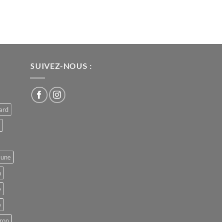
SUIVEZ-NOUS :
ard
aune
n
e
e
ron