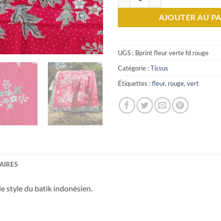
AJOUTER AU PA
UGS :
Bprint fleur verte fd rouge
Catégorie :
Tissus
Étiquettes :
fleur
,
rouge
,
vert
AIRES
 style du batik indonésien.