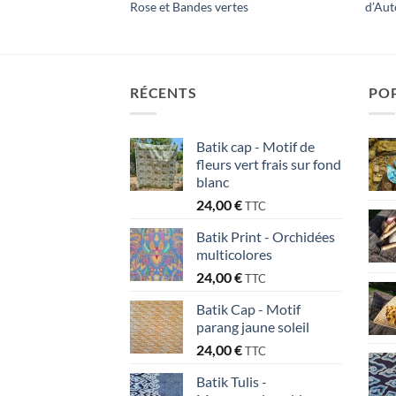
Rose et Bandes vertes
d’Aut
RÉCENTS
PO
Batik cap - Motif de
fleurs vert frais sur fond
blanc
24,00
€
TTC
Batik Print - Orchidées
multicolores
24,00
€
TTC
Batik Cap - Motif
parang jaune soleil
24,00
€
TTC
Batik Tulis -