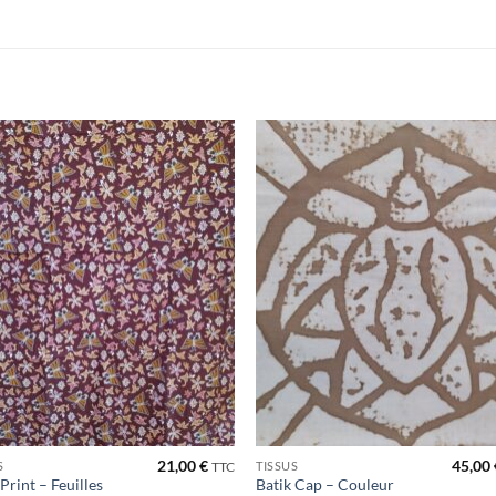
Ajouter
Ajou
à la liste
à la l
de
de
souhaits
souha
21,00
€
45,00
S
TISSUS
TTC
Print – Feuilles
Batik Cap – Couleur