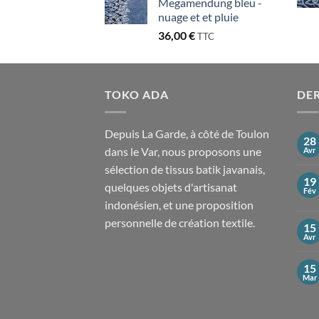
Megamendung bleu -
nuage et et pluie
36,00
€
TTC
TOKO ADA
DER
Depuis La Garde, à côté de Toulon
28
dans le Var, nous proposons une
Avr
sélection de tissus batik javanais,
19
quelques objets d'artisanat
Fév
indonésien, et une proposition
personnelle de création textile.
15
Avr
15
Mar