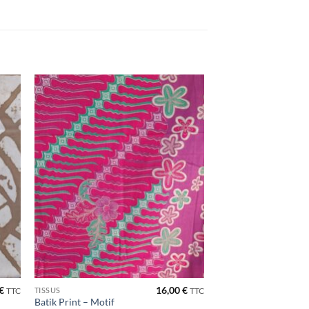
ter
Ajouter
iste
à la liste
de
its
souhaits
€
16,00
€
TISSUS
TTC
TTC
Batik Print – Motif