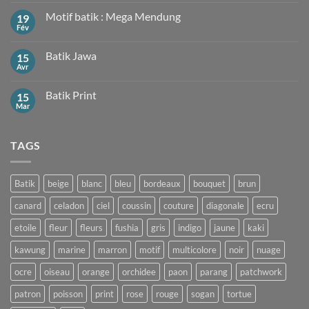
commentaire
sur
Motif batik : Mega Mendung
19
Motif
Kawung
Fév
Aucun
commentaire
sur
Batik Jawa
15
Motif
batik
Avr
Aucun
:
commentaire
Mega
sur
Mendung
Batik Print
15
Batik
Jawa
Mar
Aucun
commentaire
sur
Batik
TAGS
Print
Batik
beige
blanc
bleu
bordeaux
bouquet
brun
canard
celadon
ciel
coussin
couture
diagonale
ecru
etoile
fleur
fleurs
fushia
gris
indigo
jaune
kaki
kawung
marine
marron
motif
multicolore
noir
nuage
ocre
oiseau
orange
orchidee
paon
parang
patchwork
patron
poisson
print
rose
rouge
sogan
tortue