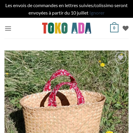
Les envois de commandes en lettres suivies/colissimo seront
envoyées à partir du 10 juillet
Ignorer
Passer
0
au
contenu
Ajouter
à la liste
de
souhaits