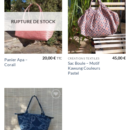
à la liste
de
souhaits
RUPTURE DE STOCK
20,00
€
45,00
€
TTC
CRÉATIONS TEXTILES
Panier Apa –
Sac Boule – Motif
Corail
Kawung Couleurs
Pastel
Ajouter
à la liste
de
souhaits