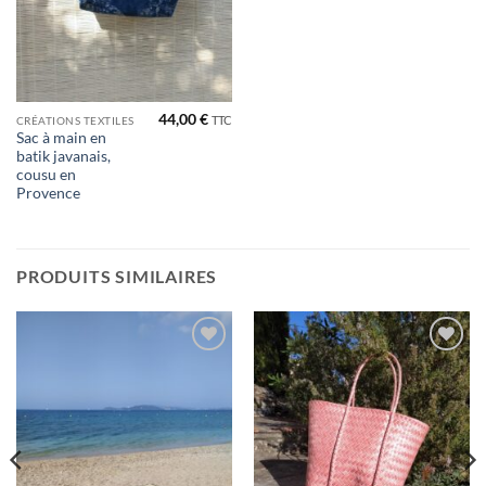
44,00
€
TTC
CRÉATIONS TEXTILES
Sac à main en
batik javanais,
cousu en
Provence
PRODUITS SIMILAIRES
Ajouter
Ajouter
à la liste
à la liste
de
de
souhaits
souhaits