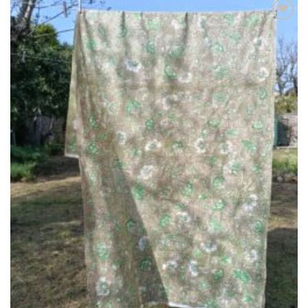
Ajouter
à la liste
de
souhaits