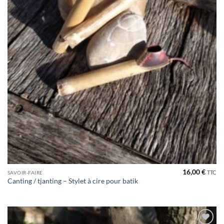
16,00
€
TTC
SAVOIR-FAIRE
Canting / tjanting – Stylet à cire pour batik