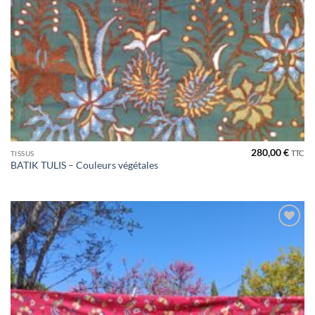
280,00
€
TTC
TISSUS
BATIK TULIS – Couleurs végétales
Ajouter
à la liste
de
souhaits