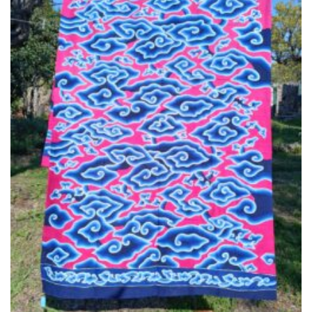
Ajouter
à la liste
de
souhaits