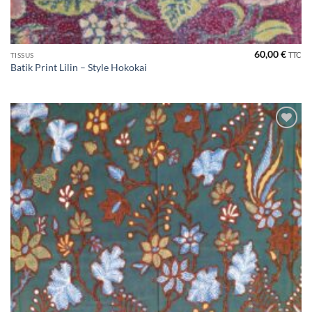
60,00
€
TTC
TISSUS
Batik Print Lilin – Style Hokokai
Ajouter
à la liste
de
souhaits