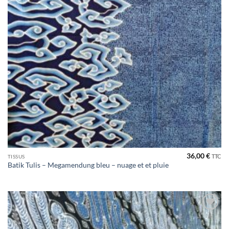
36,00
€
TTC
TISSUS
Batik Tulis – Megamendung bleu – nuage et et pluie
Ajouter
à la liste