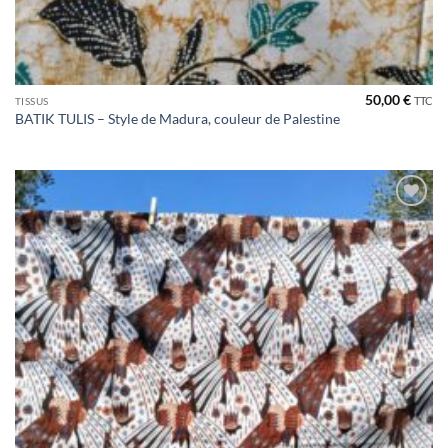
50,00
€
TTC
TISSUS
BATIK TULIS – Style de Madura, couleur de Palestine
Ajouter
à la liste
de
souhaits