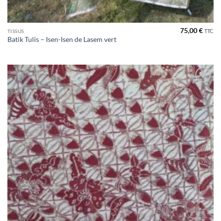
75,00
€
TTC
TISSUS
Batik Tulis – Isen-Isen de Lasem vert
Ajouter
à la liste
de
souhaits