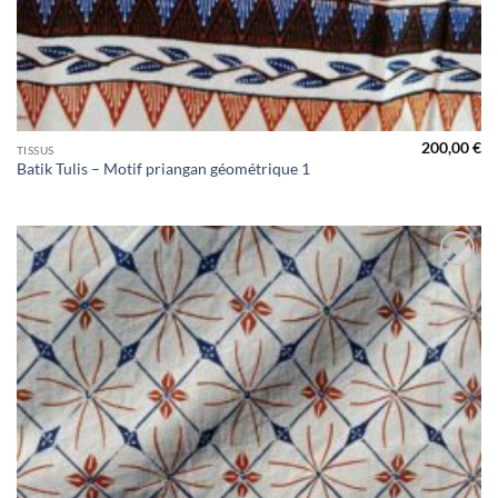
200,00
€
TISSUS
Batik Tulis – Motif priangan géométrique 1
Ajouter
à la liste
de
souhaits