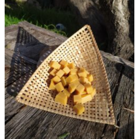
Ajouter
à la liste
de
souhaits