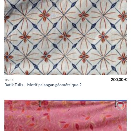
200,00
€
TISSUS
Batik Tulis – Motif priangan géométrique 2
Ajouter
à la liste
de
souhaits