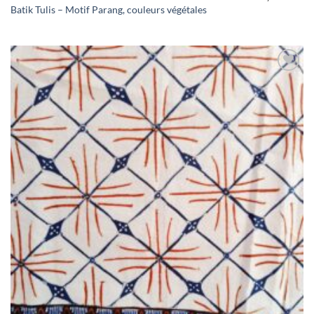
Batik Tulis – Motif Parang, couleurs végétales
Ajouter
à la liste
de
souhaits