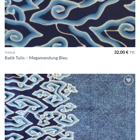
32,00
€
TTC
TISSUS
Batik Tulis – Megamendung Bleu
Ajouter
à la liste
de
souhaits