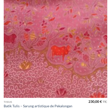
230,00
€
TTC
TISSUS
Batik Tulis – Sarung artistique de Pekalongan