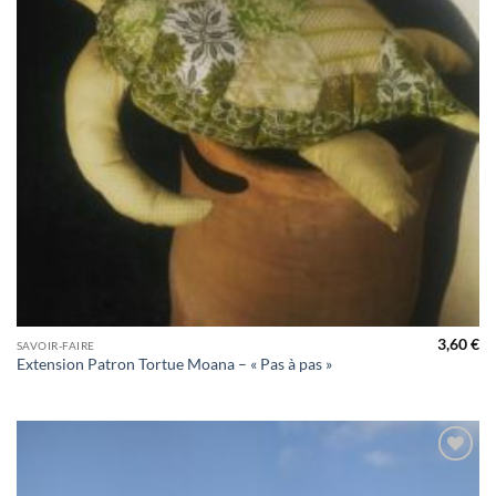
3,60
€
SAVOIR-FAIRE
Extension Patron Tortue Moana – « Pas à pas »
Ajouter
à la liste