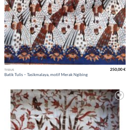
250,00
€
TISSUS
Batik Tulis – Tasikmalaya, motif Merak Ngibing
Ajouter
à la liste
de
souhaits