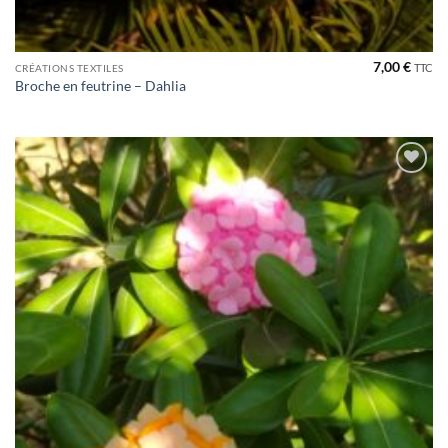
7,00
€
TTC
CRÉATIONS TEXTILES
Broche en feutrine – Dahlia
Ajouter
à la liste
de
souhaits