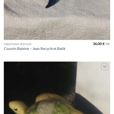
36,00
€
TTC
CRÉATIONS TEXTILES
Coussin Baleine – Jean Recyclé et Batik
Ajouter
à la liste
de
souhaits