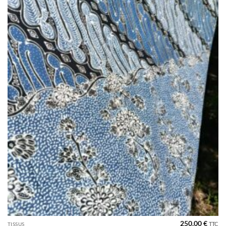
de
souhaits
250,00
€
TTC
TISSUS