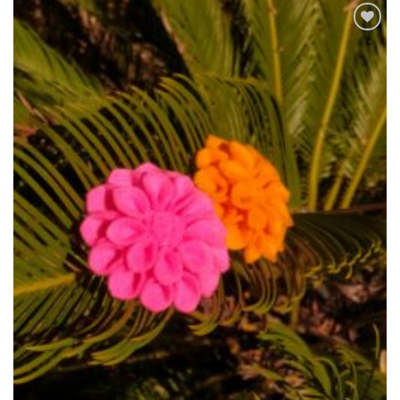
Ajouter
à la liste
de
souhaits