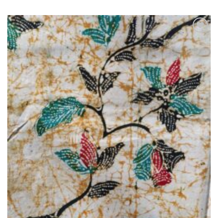
Ajouter
à la liste
de
souhaits