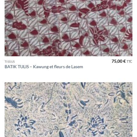
75,00
€
TTC
TISSUS
BATIK TULIS – Kawung et fleurs de Lasem
Ajouter
à la liste
de
souhaits