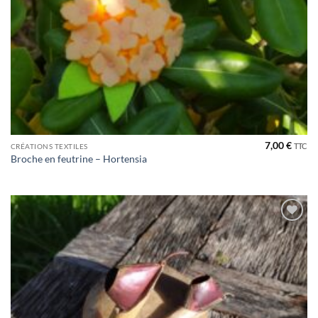
7,00
€
TTC
CRÉATIONS TEXTILES
Broche en feutrine – Hortensia
Ajouter
à la liste
de
souhaits