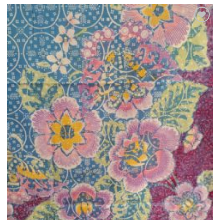
Ajouter
à la liste
de
souhaits