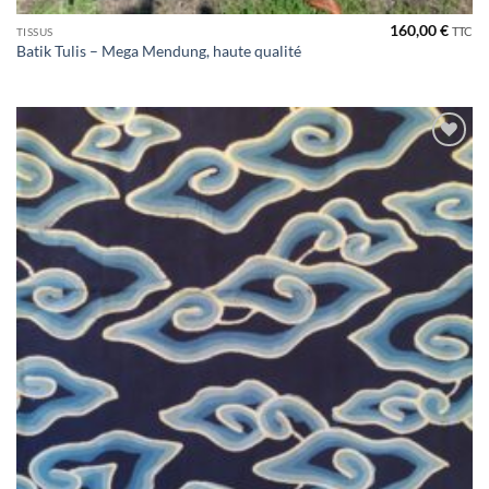
160,00
€
TTC
TISSUS
Batik Tulis – Mega Mendung, haute qualité
Ajouter
à la liste
de
souhaits